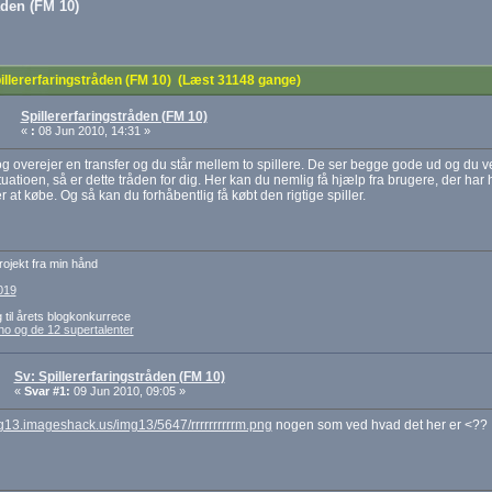
åden (FM 10)
llererfaringstråden (FM 10) (Læst 31148 gange)
Spillererfaringstråden (FM 10)
«
:
08 Jun 2010, 14:31 »
g overejer en transfer og du står mellem to spillere. De ser begge gode ud og du 
ituatioen, så er dette tråden for dig. Her kan du nemlig få hjælp fra brugere, der har 
r at købe. Og så kan du forhåbentlig få købt den rigtige spiller.
ojekt fra min hånd
019
g til årets blogkonkurrece
no og de 12 supertalenter
Sv: Spillererfaringstråden (FM 10)
«
Svar #1:
09 Jun 2010, 09:05 »
mg13.imageshack.us/img13/5647/rrrrrrrrrrm.png
nogen som ved hvad det her er <??