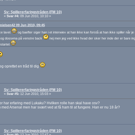
Sv: Spillererfaringstråden (FM 10)
«
Svar #4:
09 Jun 2010, 10:10 »
: nielsen42 09 Jun 2010, 09:45
ce lavet
og baefter siger han i et interwiev at han ikke kan forstå at han ikke spiller når je
 og dossena på venstre back
nej men jeg ved ikke hvad der sker her inde der er bare in
estartet
eg oprettet en tråd til dig
Sv: Spillererfaringstråden (FM 10)
«
Svar #5:
12 Jun 2010, 15:03 »
r har erfaring med Lukaku? Hvilken rolle han skal have osv?
med Arsenal men har svært ved at få ham til at fungere. Han er nu 18 år?
Sv: Spillererfaringstråden (FM 10)
«
Svar #6:
12 Jun 2010, 17:47 »