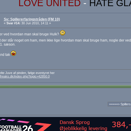
LOVE UNITED
-
HATE GL
Sv: Spillererfaringstråden (FM 10)
«
Svar #14:
30 Jun 2010, 14:11 »
er ved hvordan man skal bruge Hulk?
t der står noget om ham, men ikke lige hvordan man skal bruge ham, nogle der v
 1. sæson.
ånd tak
lte Juve af pinden, følge eventyret her
mfreaks.dk/index.php?topic=42850.0