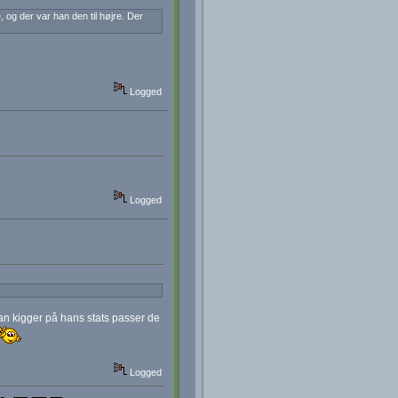
og der var han den til højre. Der
Logged
Logged
an kigger på hans stats passer de
Logged