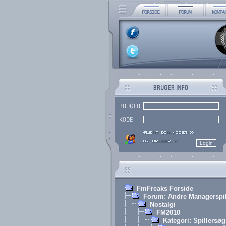
FmFreaks Forside
Forum: Andre Managerspi
Nostalgi
FM2010
Kategori: Spillersø