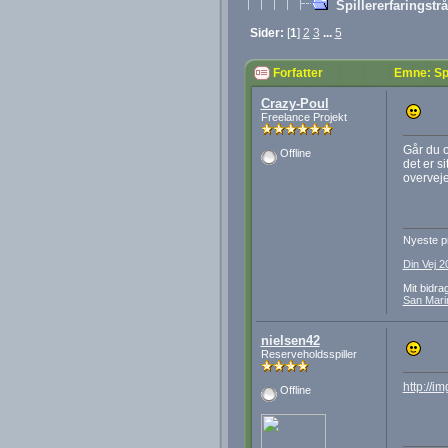
Spillererfaringstr
Sider:
[
1
]
2
3
...
5
Forfatter
Emne: Spi
Crazy-Poul
Freelance Projekt
Går du o
Offline
det er s
overveje
Nyeste pr
Din Vej 2
Mit bidra
San Mari
nielsen42
Reserveholdsspiller
http://i
Offline