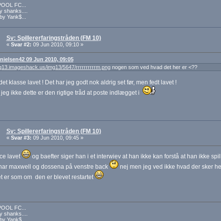
POOL FC...
 by shanks....
 by Yank$...
Sv: Spillererfaringstråden (FM 10)
«
Svar #2:
09 Jun 2010, 09:10 »
: nielsen42 09 Jun 2010, 09:05
mg13.imageshack.us/img13/5647/rrrrrrrrrrm.png
nogen som ved hvad det her er <??
et klasse lavet ! Det har jeg godt nok aldrig set før, men fedt lavet !
 jeg ikke dette er den rigtige tråd at poste indlægget i
Sv: Spillererfaringstråden (FM 10)
«
Svar #3:
09 Jun 2010, 09:45 »
ce lavet
og baefter siger han i et interwiev at han ikke kan forstå at han ikke spi
 har maxwell og dossena på venstre back
nej men jeg ved ikke hvad der sker he
et er som om den er blevet restartet
POOL FC...
 by shanks....
 by Yank$...