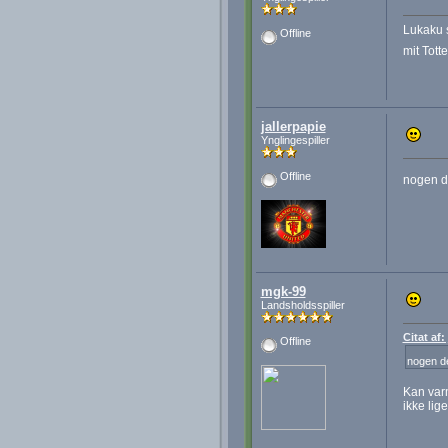
Lukaku s
Offline
mit Tot
jallerpapie
Ynglingespiller
Offline
nogen de
mgk-99
Landsholdsspiller
Citat af:
Offline
nogen de
Kan varm
ikke lig