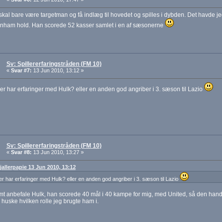
kal bare være targetman og få indlæg til hovedet og spilles i dybden. Det havde je
tenham hold. Han scorede 52 kasser samlet i en af sæsonerne
Sv: Spillererfaringstråden (FM 10)
«
Svar #7:
13 Jun 2010, 13:12 »
r har erfaringer med Hulk? eller en anden god angriber i 3. sæson til Lazio
Sv: Spillererfaringstråden (FM 10)
«
Svar #8:
13 Jun 2010, 13:27 »
 jallerpapie 13 Jun 2010, 13:12
r har erfaringer med Hulk? eller en anden god angriber i 3. sæson til Lazio
t anbefale Hulk, han scorede 40 mål i 40 kampe for mig, med United, så den hande
e huske hvilken rolle jeg brugte ham i.