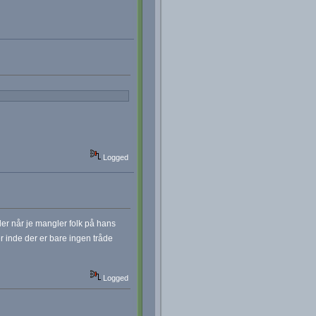
Logged
ller når je mangler folk på hans
r inde der er bare ingen tråde
Logged