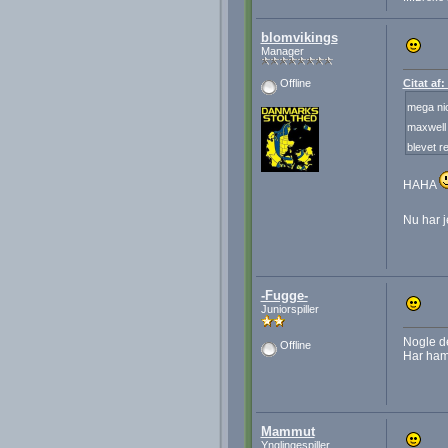
blomvikings
Manager
Citat af
Offline
mega ni
maxwell
blevet r
HAHA
Nu har j
-Fugge-
Juniorspiller
Nogle de
Offline
Har ham 
Mammut
Ynglingespiller