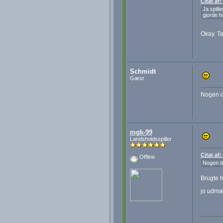
Citat af
Ja spill
gjorde h
Okay. T
Schmidt
Gæst
Nogen d
mgk-99
Landsholdsspiller
Citat af
Offline
Nogen de
Brugte h
jo udmær