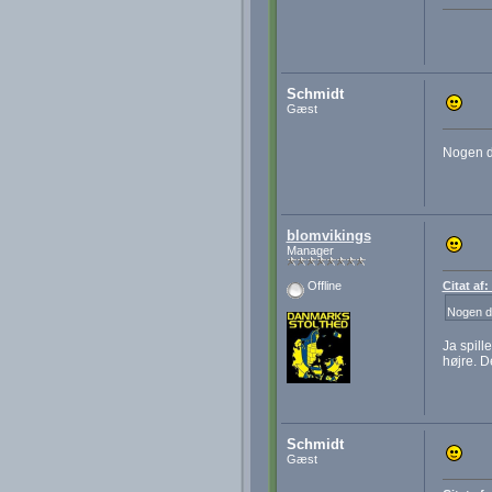
Schmidt
Gæst
Nogen d
blomvikings
Manager
Citat af
Offline
Nogen d
Ja spill
højre. D
Schmidt
Gæst