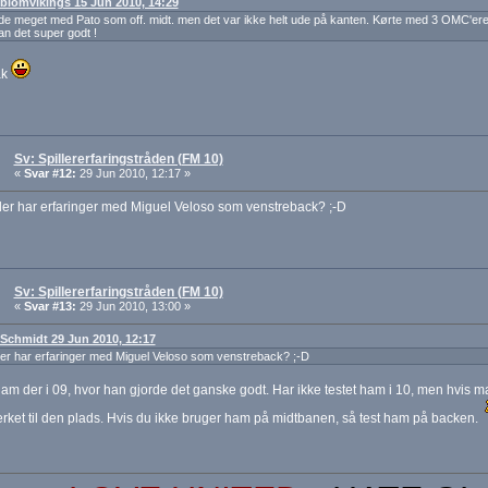
: blomvikings 15 Jun 2010, 14:29
ede meget med Pato som off. midt. men det var ikke helt ude på kanten. Kørte med 3 OMC'ere, 
an det super godt !
ak
Sv: Spillererfaringstråden (FM 10)
«
Svar #12:
29 Jun 2010, 12:17 »
er har erfaringer med Miguel Veloso som venstreback? ;-D
Sv: Spillererfaringstråden (FM 10)
«
Svar #13:
29 Jun 2010, 13:00 »
: Schmidt 29 Jun 2010, 12:17
r har erfaringer med Miguel Veloso som venstreback? ;-D
am der i 09, hvor han gjorde det ganske godt. Har ikke testet ham i 10, men hvis m
ket til den plads. Hvis du ikke bruger ham på midtbanen, så test ham på backen.