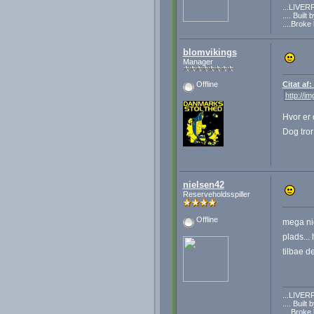
...LIVER
.... Built
....Broke
blomvikings
Manager
Citat af
Offline
http://i
Hvor er d
Dog tror
nielsen42
Reserveholdsspiller
Offline
mega ni
plads...
tilbae d
...LIVER
.... Built
....Broke