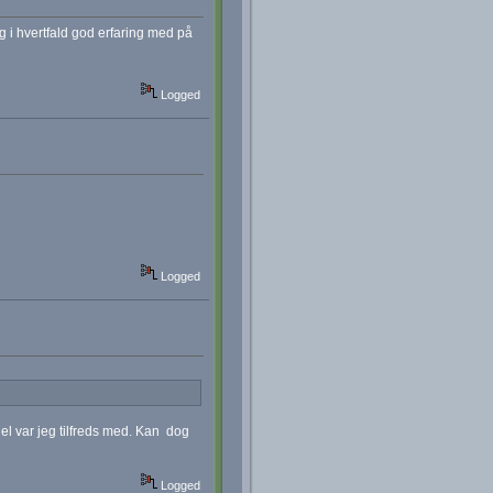
g i hvertfald god erfaring med på
Logged
Logged
l var jeg tilfreds med. Kan dog
Logged