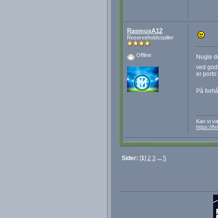
RasmusA12
Reserveholdsspiller
Offline
Nogle d
ved god
er porto
På forh
Kan vi væ
https://f
Sider:
[
1
]
2
3
...
5