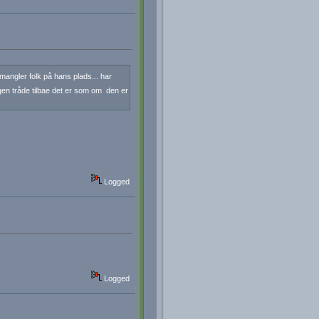
 mangler folk på hans plads... har
gen tråde tilbae det er som om den er
Logged
Logged