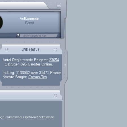
rerede brugere
 artikler og 135 guides
M25.264.324,00)
kke her.
Velkommen
Gæst
Antal Registrerede Brugere:
23654
1 Bruger, 896 Gæster Online.
Indlæg: 1133962 over 31471 Emner
Nyeste Bruger:
Cresus-Tes
g 1 Gæst læser i øjeblikket dette emne.