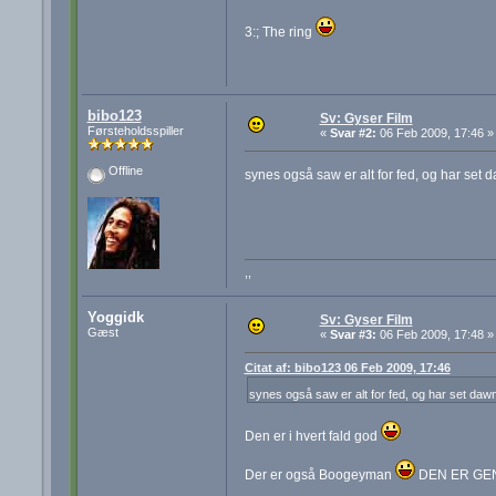
3:; The ring
bibo123
Sv: Gyser Film
Førsteholdsspiller
«
Svar #2:
06 Feb 2009, 17:46 »
Offline
synes også saw er alt for fed, og har set d
,,
Yoggidk
Sv: Gyser Film
Gæst
«
Svar #3:
06 Feb 2009, 17:48 »
Citat af: bibo123 06 Feb 2009, 17:46
synes også saw er alt for fed, og har set dawn
Den er i hvert fald god
Der er også Boogeyman
DEN ER GENI