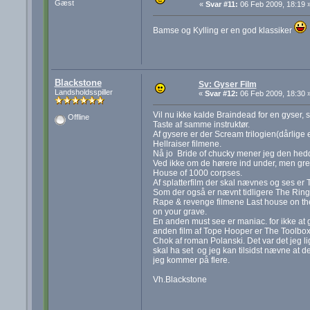
Gæst
«
Svar #11:
06 Feb 2009, 18:19 
Bamse og Kylling er en god klassiker
Blackstone
Sv: Gyser Film
Landsholdsspiller
«
Svar #12:
06 Feb 2009, 18:30 
Vil nu ikke kalde Braindead for en gyser,
Offline
Taste af samme instruktør.
Af gysere er der Scream trilogien(dårlige 
Hellraiser filmene.
Nå jo Bride of chucky mener jeg den hedd
Ved ikke om de hørere ind under, men gre
House of 1000 corpses.
Af splatterfilm der skal nævnes og ses er
Som der også er nævnt tidligere The Ring
Rape & revenge filmene Last house on the
on your grave.
En anden must see er maniac. for ikke a
anden film af Tope Hooper er The Toolbox
Chok af roman Polanski. Det var det jeg li
skal ha set og jeg kan tilsidst nævne at de 
jeg kommer på flere.
Vh.Blackstone