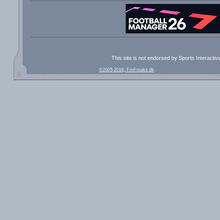
This site is not endorsed by Sports Interacti
©2005-2018, FmFreaks.dk