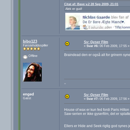
Citat af: Bave v.2 28 Sep 2009, 21:01
Alek er gud!
bibo123
Sv: Gyser Film
Førsteholdsspiller
«
Svar #6:
06 Feb 2009, 17:55 »
Braindead den er også alt for grinern syne
Offline
,,
enged
Sv: Gyser Film
Gæst
«
Svar #7:
06 Feb 2009, 17:56 »
House of wax er kun fed fordi Paris Hilton f
Saw-serien er ikke gyserfilm, det er splatte
Ellers er Hide and Seek rigtig god synes j