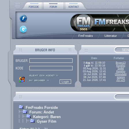
FmFreaks
Litteratur
D
SEN
Dato
Forfatter
I dag
kl. 11:09:10
Broen13
I går
kl. 22:50:16
Kenitho
05 Aug 2026, 11:31
Snilld
03 Aug 2026, 12:41
Kenitho
24 Jul 2026, 10:36
Ottendahl
06 Jul 2026, 07:49
jonesg
21 Jun 2026, 17:41
JG v25
FmFreaks Forside
Forum: Andet
Kategori: Baren
Gyser Film