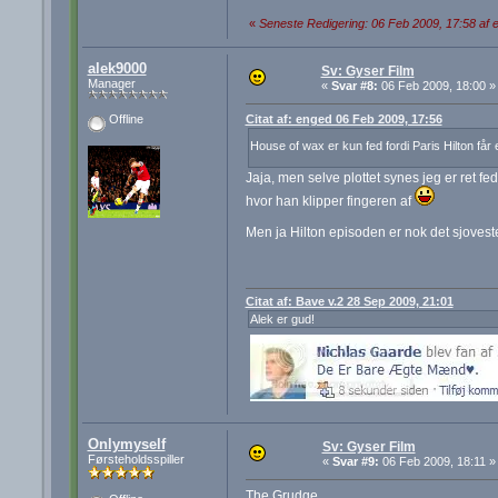
«
Seneste Redigering: 06 Feb 2009, 17:58 af 
alek9000
Sv: Gyser Film
Manager
«
Svar #8:
06 Feb 2009, 18:00 »
Citat af: enged 06 Feb 2009, 17:56
Offline
House of wax er kun fed fordi Paris Hilton får 
Jaja, men selve plottet synes jeg er ret f
hvor han klipper fingeren af
Men ja Hilton episoden er nok det sjovest
Citat af: Bave v.2 28 Sep 2009, 21:01
Alek er gud!
Onlymyself
Sv: Gyser Film
Førsteholdsspiller
«
Svar #9:
06 Feb 2009, 18:11 »
The Grudge