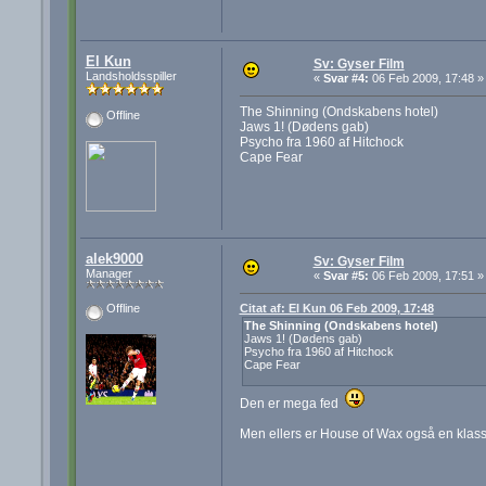
El Kun
Sv: Gyser Film
Landsholdsspiller
«
Svar #4:
06 Feb 2009, 17:48 »
The Shinning (Ondskabens hotel)
Offline
Jaws 1! (Dødens gab)
Psycho fra 1960 af Hitchock
Cape Fear
alek9000
Sv: Gyser Film
Manager
«
Svar #5:
06 Feb 2009, 17:51 »
Citat af: El Kun 06 Feb 2009, 17:48
Offline
The Shinning (Ondskabens hotel)
Jaws 1! (Dødens gab)
Psycho fra 1960 af Hitchock
Cape Fear
Den er mega fed
Men ellers er House of Wax også en klass