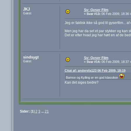
JKJ
Sv: Gyser Film
Gæst
«
Svar #13:
06 Feb 2009, 18:36 
Jeg er faktisk ikke så god til gyserfilm... 
Men jeg har da set et par stykker og kan 
Det er efter hvad jeg har hørt en af de bedre
sindsygt
Sv: Gyser Film
Gæst
«
Svar #14:
06 Feb 2009, 18:37 
Citat af: andersfa123 06 Feb 2009, 18:19
Bamse og Kylling er en god klassiker
Kan det siges bedre?
Sider:
[
1
]
2
3
...
21