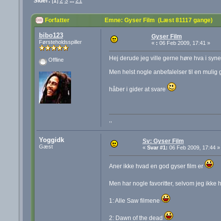
Sider:
[
1
]
2
3
...
21
Forfatter
Emne: Gyser Film (Læst 81117 gange)
bibo123
Gyser Film
Førsteholdsspiller
«
:
06 Feb 2009, 17:41 »
Hej derude jeg ville gerne høre hva i syne
Offline
Men helst nogle anbefalelser til en mulig
håber i gider at svare
,,
Yoggidk
Sv: Gyser Film
Gæst
«
Svar #1:
06 Feb 2009, 17:44 »
Aner ikke hvad en god gyser film er
Men har nogle favoritter, selvom jeg ikke
1: Alle Saw filmene
2: Dawn of the dead