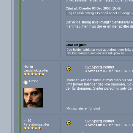
omkostningerne ved en retsag og et forkla
Citat af: Claudio 03 Dec 2008, 15:49
Jeg er altså rimelig sikker på at det er lovligt,
Det er da stadig ikke lovligt? Selvforsvar e
hjemmet, men hvis der er en der spytter dig,
Citat af: g00n
Jeg holder aldrig op med at undres over folk, s
det kan fungere som en retssal i praksis.
Holm
Sv: Spørg Politiet
Landsholdsspiller
«
Svar #17:
03 Dec 2008, 16:05 
Hvordan kan det være at hvis man nu har i
Offline
I mit hoved hænger det ikke sammen. Og d
der får dommen. Synter personlig selv de to
[Min signatur er for stor]
FTR
Sv: Spørg Politiet
Førsteholdsspiller
«
Svar #18:
03 Dec 2008, 16:05 