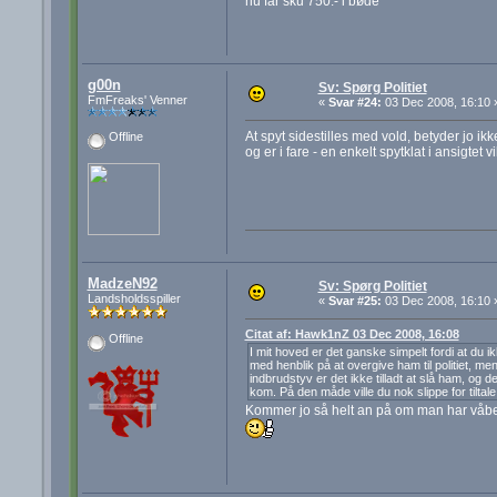
nu får sku 750.- i bøde
g00n
Sv: Spørg Politiet
FmFreaks' Venner
«
Svar #24:
03 Dec 2008, 16:10 
At spyt sidestilles med vold, betyder jo i
Offline
og er i fare - en enkelt spytklat i ansigt
MadzeN92
Sv: Spørg Politiet
Landsholdsspiller
«
Svar #25:
03 Dec 2008, 16:10 
Citat af: Hawk1nZ 03 Dec 2008, 16:08
Offline
I mit hoved er det ganske simpelt fordi at du 
med henblik på at overgive ham til politiet, me
indbrudstyv er det ikke tilladt at slå ham, og de
kom. På den måde ville du nok slippe for tiltale 
Kommer jo så helt an på om man har våbent