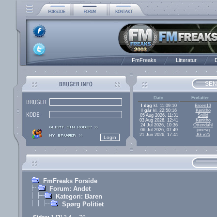
FmFreaks
Litteratur
D
SEN
Dato
Forfatter
I dag
kl. 11:09:10
Broen13
I går
kl. 22:50:16
Kenitho
05 Aug 2026, 11:31
Snilld
03 Aug 2026, 12:41
Kenitho
24 Jul 2026, 10:36
Ottendahl
06 Jul 2026, 07:49
jonesg
21 Jun 2026, 17:41
JG v25
FmFreaks Forside
Forum: Andet
Kategori: Baren
Spørg Politiet