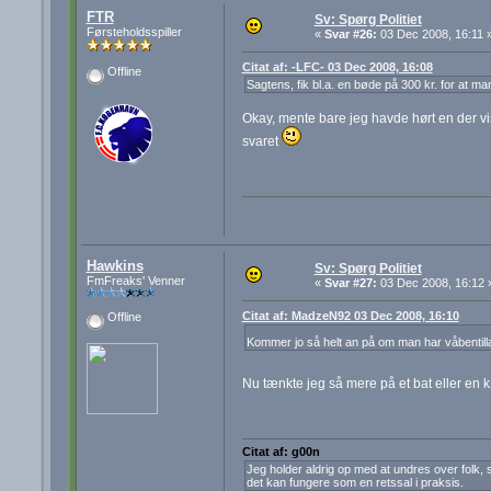
FTR
Sv: Spørg Politiet
Førsteholdsspiller
«
Svar #26:
03 Dec 2008, 16:11 
Citat af: -LFC- 03 Dec 2008, 16:08
Offline
Sagtens, fik bl.a. en bøde på 300 kr. for at ma
Okay, mente bare jeg havde hørt en der vis
svaret
Hawkins
Sv: Spørg Politiet
FmFreaks' Venner
«
Svar #27:
03 Dec 2008, 16:12 
Citat af: MadzeN92 03 Dec 2008, 16:10
Offline
Kommer jo så helt an på om man har våbentilla
Nu tænkte jeg så mere på et bat eller en
Citat af: g00n
Jeg holder aldrig op med at undres over folk, s
det kan fungere som en retssal i praksis.