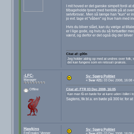
I mit hoved er det ganske simpelt fordi at
tilbageholde tyven med henblik på at overgi
selvforsvar.. Men så længe han "kun" er indb
jo evt. tage et "våben" og true ham med indt
Hvis du bliver slået, kan du vælge at tiltal
er I lige gode, og hvis du så fortsætter m
værst, og derfor er det også dig der bliver ti
Citat af: g00n
Jeg holder aldrig op med at undres over folk, s
det kan fungere som en retssal i praksis.
-LFC-
Sv: Spørg Politiet
Manager
«
Svar #21:
03 Dec 2008, 16:08 
Citat af: FTR 03 Dec 2008, 16:05
Offline
Kan man få en bøde for at køre uden i billet i 
Sagtens, fik bl.a. en bøde på 300 kr. for a
Hawkins
Sv: Spørg Politiet
FmFreaks' Venner
«
Svar #22:
03 Dec 2008, 16:09 