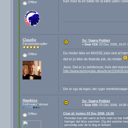
Kan man få en bøde for at køre uden i bille
Offline
Claudio
Sv: Spørg Politiet
Førsteholdsspiller
«
Svar #19:
03 Dec 2008, 16:07 
Du mister ikke en MASSE jobs ved at hænge
Offline
det er jo ikke de fedeste job, du mister
Jooo. Det er jo selvforsvar, hvis det regnes 
http://www.berlingske.dk/article/200606
Der er sgu da ingen, der ryger mentholsmøger
Hawkins
Sv: Spørg Politiet
FmFreaks' Venner
«
Svar #20:
03 Dec 2008, 16:08 
Citat af: holmo 03 Dec 2008, 16:05
Offline
Hvordan kan det være at hvis man nu har indbr
hænger det ikke sammen. Og det samme med hvi
personlig selv de to ting er forkert.