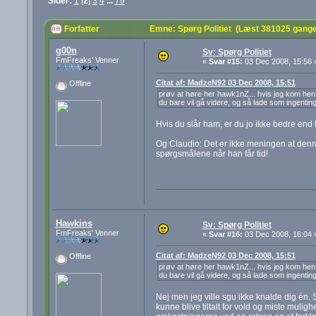
Sider:
1
[
2
]
3
4
...
79
Forfatter
Emne: Spørg Politiet (Læst 381025 gange
g00n
Sv: Spørg Politiet
FmFreaks' Venner
«
Svar #15:
03 Dec 2008, 15:56 
Citat af: MadzeN92 03 Dec 2008, 15:51
Offline
prøv at høre her hawk1nZ... hvis jeg kom hen ti
du bare vil gå videre, og så lade som ingenting
Hvis du slår ham, er du jo ikke bedre end
Og Claudio: Det er ikke meningen at denne 
spørgsmålene når han får tid!
Hawkins
Sv: Spørg Politiet
FmFreaks' Venner
«
Svar #16:
03 Dec 2008, 16:04 
Citat af: MadzeN92 03 Dec 2008, 15:51
Offline
prøv at høre her hawk1nZ... hvis jeg kom hen ti
du bare vil gå videre, og så lade som ingenting
Nej men jeg ville sgu ikke knalde dig én. S
kunne blive tiltalt for vold og miste mulig