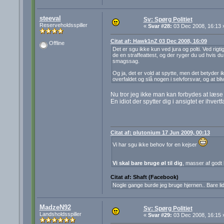
steeval
Sv: Spørg Politiet
Reserveholdsspiller
«
Svar #28:
03 Dec 2008, 16:13 
Citat af: Hawk1nZ 03 Dec 2008, 16:09
Offline
Det er sgu ikke kun ved jura og polti. Ved rig
de en straffeattest, og der ryger du ud hvis du
smagssag.
Og ja, det er vold at spytte, men det betyder i
overfaldet og slå nogen i selvforsvar, og at bl
Nu tror jeg ikke man kan forbydes at læse
En idiot der spytter dig i ansigtet er ihver
Citat af: plutonium 17 Jun 2009, 00:13
Vi har sgu ikke behov for en kejser
Vi skal bare bruge øl til dig
, masser af godt
Citat af: Shaft (Facebook)
Nogle gange burde jeg bruge hjernen.. Bare lidt
MadzeN92
Sv: Spørg Politiet
Landsholdsspiller
«
Svar #29:
03 Dec 2008, 16:15 