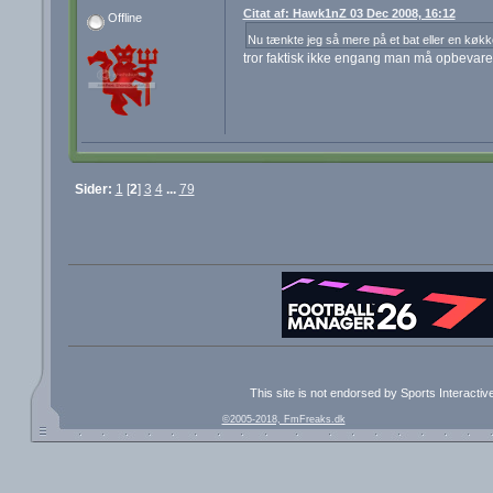
Citat af: Hawk1nZ 03 Dec 2008, 16:12
Offline
Nu tænkte jeg så mere på et bat eller en køk
tror faktisk ikke engang man må opbevare 
Sider:
1
[
2
]
3
4
...
79
This site is not endorsed by Sports Interacti
©2005-2018, FmFreaks.dk