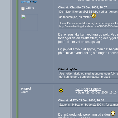
Citat af: Claudio 03 Dec 2008, 16:07
Offline
Du mister ikke en MASSE jobs ved at hænge på e
de fedeste job, du mister
Jooo. Det er jo selvforsvar, hvis det regnes for
http://www.berlingske.dk/article/20060630/d
Det er sgu ikke kun ved jura og polti. Ved
forlanger de en straffeattest, og der ryger
jobs", det er vel en smagssag.
Og ja, det er vold at spytte, men det betyde
på at blive overfaldet og slå nogen i selvf
Citat af: g00n
Jeg holder aldrig op med at undres over folk, s
det kan fungere som en retssal i praksis.
enged
Sv: Spørg Politiet
Gæst
«
Svar #23:
03 Dec 2008, 16:10 
Citat af: -LFC- 03 Dec 2008, 16:08
Sagtens, fik bl.a. en bøde på 300 kr. for at ma
Det må godt nok være lang tid siden