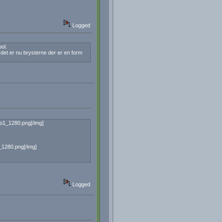
Logged
ol.
det er nu brysterne der er en form
o1_1280.png[/img]
1280.png[/img]
Logged