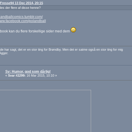
: Fresse94 13 Dec 2014, 20:15
des der flere af disse henne?
olandballcomics.tumblr.com/
/www.facebook.com/polandball
book kan du flere forskellige sider med dem
de har sagt, det er en stor ting for Brøndby. Men det er satme også en stor ting for mig
Agger.
Sv: Humor, god som dårlig!
«
Svar #2299:
16 Mar 2015, 10:10 »