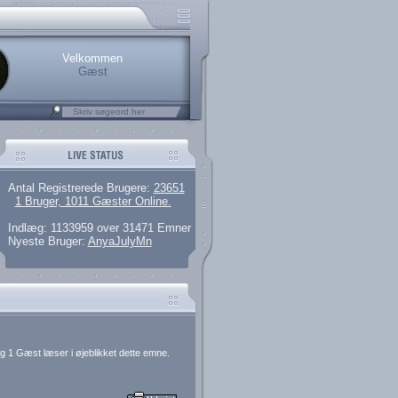
.
rerede brugere
 artikler og 135 guides
M25.264.324,00)
kke her.
Velkommen
Gæst
Antal Registrerede Brugere:
23651
1 Bruger, 1011 Gæster Online.
Indlæg: 1133959 over 31471 Emner
Nyeste Bruger:
AnyaJulyMn
g 1 Gæst læser i øjeblikket dette emne.