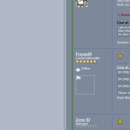
Jeg håbe
God Jul.
«
Senest
Citat af:
Lad os l
Men efte
for den 
Smukke 
Fresse94
Landsholdsspiller
Citat af
Offline
[im ]ht
[im ]htt
[im ]ht
Elsker d
Hvor fin
Zone 43
Manager