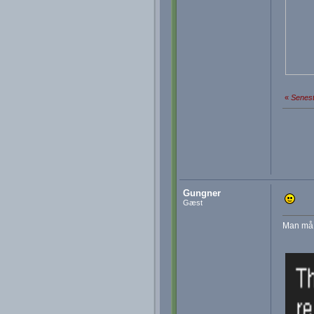
«
Senest
Gungner
Gæst
Man må h