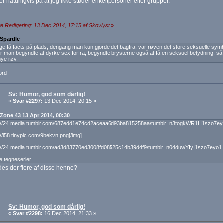
r naturligvis på at jeg ikke støder enkeltpersoner eller grupper.
e Redigering: 13 Dec 2014, 17:15 af Skovlyst
»
 Spardle
ige få facts på plads, dengang man kun gjorde det bagfra, var røven det store seksuelle symb
r man begyndte at dyrke sex forfra, begyndte brysterne også at få en seksuel betydning, så 
nye røv.
ord
Sv: Humor, god som dårlig!
«
Svar #2297:
13 Dec 2014, 20:15 »
: Zone 43 13 Apr 2014, 00:30
tp://24.media.tumblr.com/687edd1e74cd2aceaa6d93ba815258aa/tumblr_n3togkWR1H1szo7ey
p://i58.tinypic.com/9bekvn.png[/img]
tp://24.media.tumblr.com/ad3d83770ed3008fd08525c14b39d4f9/tumblr_n04duwYIyI1szo7eyo1_
e tegneserier.
des der flere af disse henne?
Sv: Humor, god som dårlig!
«
Svar #2298:
16 Dec 2014, 21:33 »