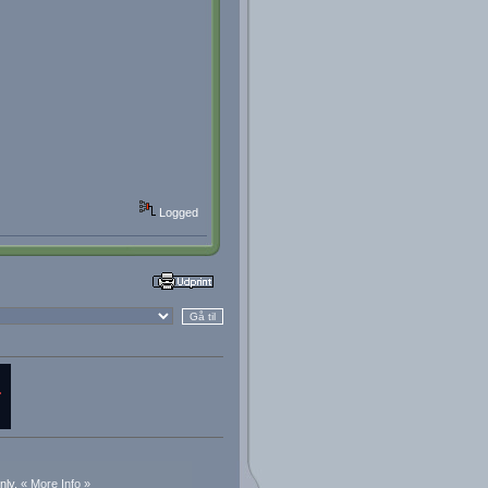
Logged
nly.
« More Info »