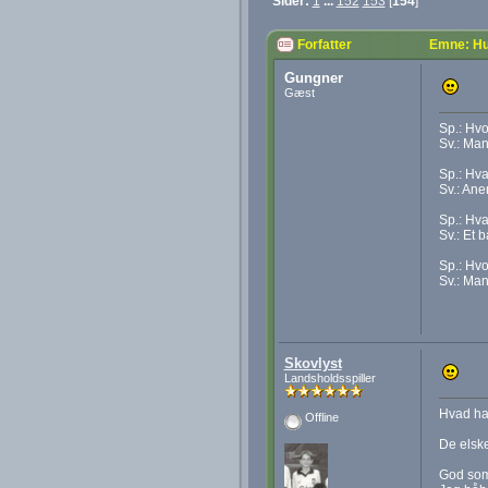
Sider:
1
...
152
153
[
154
]
Forfatter
Emne: Hu
Gungner
Gæst
Sp.: Hvo
Sv.: Man
Sp.: Hv
Sv.: Aner
Sp.: Hva
Sv.: Et b
Sp.: Hvo
Sv.: Ma
Skovlyst
Landsholdsspiller
Hvad har
Offline
De elske
God som 