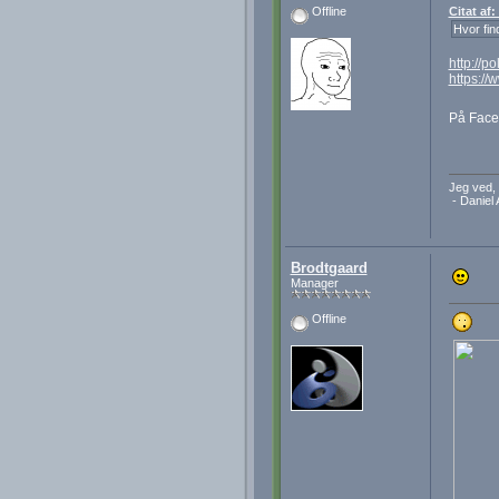
Citat af
Offline
Hvor fin
http://p
https:/
På Face
Jeg ved, 
- Daniel 
Brodtgaard
Manager
Offline