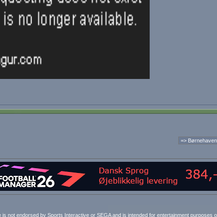
e is not endorsed by Sports Interactive or SEGA and is intended for entertainment purposes o