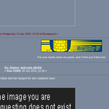
e Redigering: 15 Apr 2015, 14:29 af Brodtgaard
»
Put your hands down my pants, and I´ll bet you´ll feel nuts
Sv: Humor, god som dårlig!
«
Svar #2300:
09 Jan 2016, 22:26 »
åbe det har hjulpet for den stakkels Ivan: