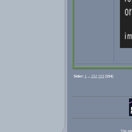
Sider:
1
...
152
153
[
154
]
This sit