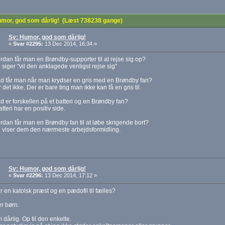
mor, god som dårlig! (Læst 738238 gange)
Sv: Humor, god som dårlig!
«
Svar #2295:
13 Dec 2014, 16:34 »
rdan får man en Brøndby-supporter til at rejse sig op?
 siger "vil den anklagede venligst rejse sig"
ad får man når man krydser en gris med en Brøndby fan?
 det ikke. Der er bare ting man ikke kan få en gris til.
d er forskellen på et batteri og en Brøndby fan?
atteri har en positiv side.
rdan får man en Brøndby fan til at løbe skrigende bort?
n viser dem den nærmeste arbejdsformidling.
Sv: Humor, god som dårlig!
«
Svar #2296:
13 Dec 2014, 17:12 »
 en katolsk præst og en pædofil til fælles?
r børn.
dårlig. Op til den enkelte.