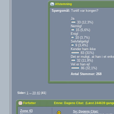
Afstemning
Spørgsmål:
Turéll var kongen?
Ja
33 (12,3%)
Nemlig!
15 (5,6%)
Enig!
10 (3,7%)
Selvfølgelig!
9 (3,4%)
Kender ham ikke
83 (31%)
Det er muligt, at han i et enk
32 (11,9%)
Vel er han ej!
86 (32,1%)
Antal Stemmer: 268
Sider:
1
...
39
40
[
41
]
Forfatter
Emne: Dagens Citat: (Læst 244639 gang
Zone 43
Sv: Dagens Citat: