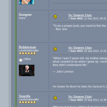
Gungner
Sv: Dagens Citat:
Gæst
«
Svar #602:
11 Sep 2013, 00:31
"To be a proper poet, you need to feel the 
- Bon Jovi
Robberman
Sv: Dagens Citat:
Landsholdsspiller
«
Svar #603:
29 Sep 2013, 11:25
“When I was 5 years old, my mother always
Offline
what I wanted to be when I grew up. I wro
they didn’t understand life.”
― John Lennon
He cheats! he dives! he hates the Jackson 5, 
Spardle
Sv: Dagens Citat:
Landsholdsspiller
«
Svar #604:
29 Sep 2013, 11:38