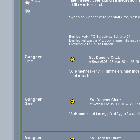
"Mennesket lyver aldrig så meget som eft
Offline
– Otto von Bismarck
Synes selv det er et ret genialt citat, m
Burnley, Aab, FC Barcelona, Schalke 04,
Burnley will win the PrL trophy again, it's just a
Pretiumque Et Causa Laboris
Gungner
Sv: Dagens Citat:
Gæst
«
Svar #605:
13 Mar 2014, 15:49
"Alle mennesker vil i Himmelen, men ingen er
- Peter Tosh
Gungner
Sv: Dagens Citat:
Gæst
«
Svar #606:
15 Jul 2014, 22:32 
”Selvmord er et forsøg på at flygte fra en t
Gungner
Sv: Dagens Citat: