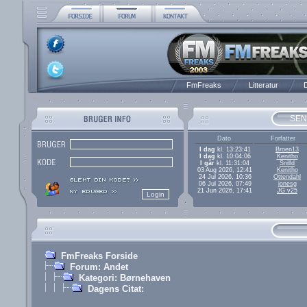
FmFreaks
Litteratur
D
SEN
Dato
Forfatter
I dag
kl. 13:23:41
Broen13
I dag
kl. 10:04:06
Kenitho
I går
kl. 11:31:04
Snilld
03 Aug 2026, 12:41
Kenitho
24 Jul 2026, 10:36
Ottendahl
06 Jul 2026, 07:49
jonesg
21 Jun 2026, 17:41
JG v25
FmFreaks Forside
Forum: Andet
Kategori: Børnehaven
Dagens Citat: