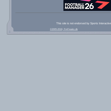
This site is not endorsed by Sports Interacti
©2005-2018, FmFreaks.dk