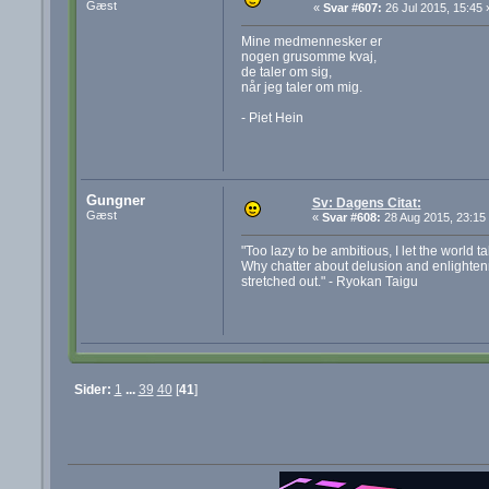
Gæst
«
Svar #607:
26 Jul 2015, 15:45 
Mine medmennesker er
nogen grusomme kvaj,
de taler om sig,
når jeg taler om mig.
- Piet Hein
Gungner
Sv: Dagens Citat:
Gæst
«
Svar #608:
28 Aug 2015, 23:15
"Too lazy to be ambitious, I let the world ta
Why chatter about delusion and enlightenme
stretched out." - Ryokan Taigu
Sider:
1
...
39
40
[
41
]