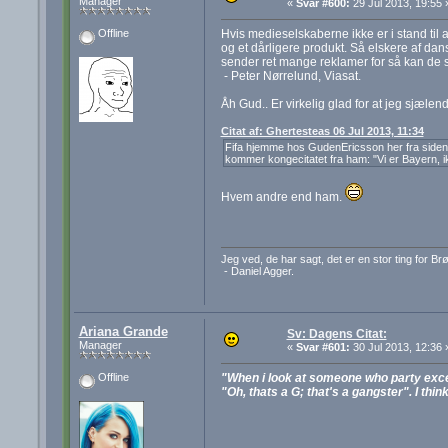
Manager
«
Svar #600:
29 Jul 2013, 19:55 
Hvis medieselskaberne ikke er i stand til 
Offline
og et dårligere produkt. Så elskere af da
sender ret mange reklamer for så kan de s
- Peter Nørrelund, Viasat.
Åh Gud.. Er virkelig glad for at jeg sjæle
Citat af: Ghertesteas 06 Jul 2013, 11:34
Fifa hjemme hos GudenEricsson her fra siden, k
kommer kongecitatet fra ham: "Vi er Bayern, i
Hvem andre end ham.
Jeg ved, de har sagt, det er en stor ting for B
- Daniel Agger.
Ariana Grande
Sv: Dagens Citat:
Manager
«
Svar #601:
30 Jul 2013, 12:36 
"When i look at someone who party exces
Offline
"Oh, thats a G; that's a gangster". I thin