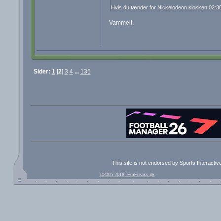
Hvis du tænder for Nickelodeon klokken 02:30,
Vammelt.
Sider:
1
[
2
]
3
4
...
135
This site is not endorsed by Sports Interacti
©2005-2018, FmFreaks.dk