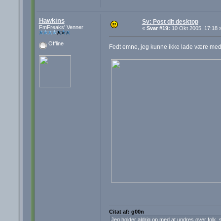
Hawkins
Sv: Post dit desktop
FmFreaks' Venner
«
Svar #19:
10 Okt 2005, 17:18 
Offline
Fedt emne, jeg kunne ikke lade være med
Citat af: g00n
Jeg holder aldrig op med at undres over folk, s