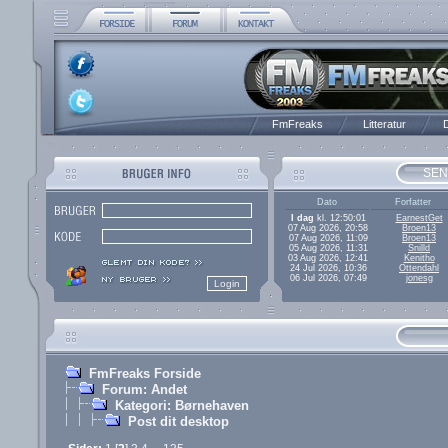
FmFreaks
Litteratur
D
SEN
Dato
Forfatter
I dag
kl. 12:50:01
EarnestGet
07 Aug 2026, 20:58
Broen13
07 Aug 2026, 11:09
Broen13
05 Aug 2026, 11:31
Snilld
03 Aug 2026, 12:41
Kenitho
24 Jul 2026, 10:36
Ottendahl
06 Jul 2026, 07:49
jonesg
FmFreaks Forside
Forum: Andet
Kategori: Børnehaven
Post dit desktop