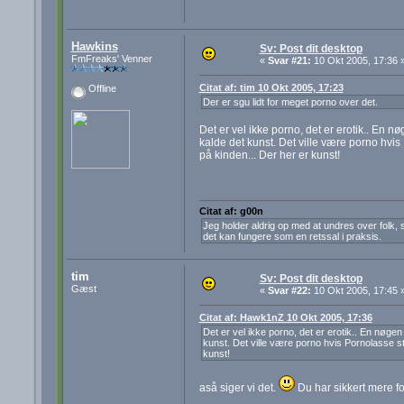
Hawkins
Sv: Post dit desktop
FmFreaks' Venner
«
Svar #21:
10 Okt 2005, 17:36 
Citat af: tim 10 Okt 2005, 17:23
Offline
Der er sgu lidt for meget porno over det.
Det er vel ikke porno, det er erotik.. En nø
kalde det kunst. Det ville være porno hvi
på kinden... Der her er kunst!
Citat af: g00n
Jeg holder aldrig op med at undres over folk, s
det kan fungere som en retssal i praksis.
tim
Sv: Post dit desktop
Gæst
«
Svar #22:
10 Okt 2005, 17:45 
Citat af: Hawk1nZ 10 Okt 2005, 17:36
Det er vel ikke porno, det er erotik.. En nøgen 
kunst. Det ville være porno hvis Pornolasse s
kunst!
aså siger vi det.
Du har sikkert mere fo