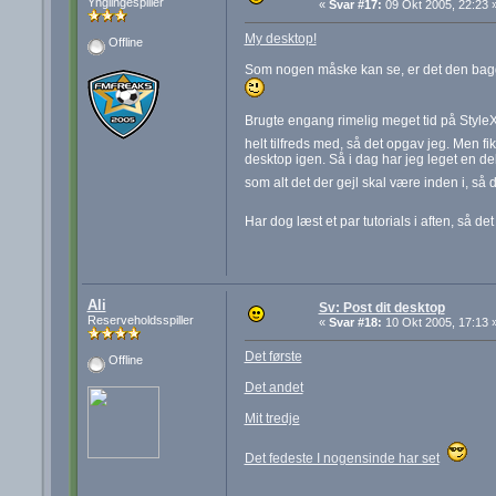
Ynglingespiller
«
Svar #17:
09 Okt 2005, 22:23 
My desktop!
Offline
Som nogen måske kan se, er det den baggru
Brugte engang rimelig meget tid på Style
helt tilfreds med, så det opgav jeg. Men fik
desktop igen. Så i dag har jeg leget en de
som alt det der gejl skal være inden i, så 
Har dog læst et par tutorials i aften, så d
Ali
Sv: Post dit desktop
Reserveholdsspiller
«
Svar #18:
10 Okt 2005, 17:13 
Det første
Offline
Det andet
Mit tredje
Det fedeste I nogensinde har set