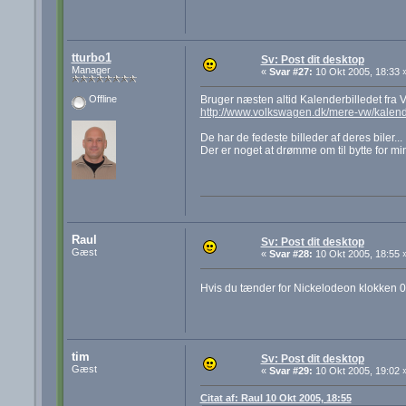
tturbo1
Sv: Post dit desktop
Manager
«
Svar #27:
10 Okt 2005, 18:33 
Bruger næsten altid Kalenderbilledet fra
Offline
http://www.volkswagen.dk/mere-vw/kale
De har de fedeste billeder af deres biler...
Der er noget at drømme om til bytte for min
Raul
Sv: Post dit desktop
Gæst
«
Svar #28:
10 Okt 2005, 18:55 
Hvis du tænder for Nickelodeon klokken 02
tim
Sv: Post dit desktop
Gæst
«
Svar #29:
10 Okt 2005, 19:02 
Citat af: Raul 10 Okt 2005, 18:55