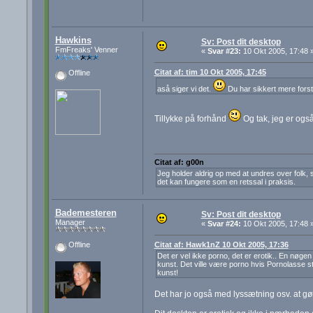
Hawkins
Sv: Post dit desktop
FmFreaks' Venner
«
Svar #23:
10 Okt 2005, 17:48 
Citat af: tim 10 Okt 2005, 17:45
Offline
aså siger vi det.
Du har sikkert mere forsta
Tillykke på forhånd
Og tak, jeg er også
Citat af: g00n
Jeg holder aldrig op med at undres over folk, s
det kan fungere som en retssal i praksis.
Bademesteren
Sv: Post dit desktop
Manager
«
Svar #24:
10 Okt 2005, 17:48 
Citat af: Hawk1nZ 10 Okt 2005, 17:36
Offline
Det er vel ikke porno, det er erotik.. En nøgen 
kunst. Det ville være porno hvis Pornolasse s
kunst!
Det har jo også med lyssætning osv. at gø