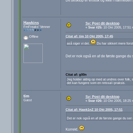
Dit desktop er erotisk og ikke i nærheden a
Hawkins
Sv: Post dit desktop
FmFreaks' Venner
«
Svar #25:
10 Okt 2005, 17:51 
Citat af: tim 10 Okt 2005, 17:45
Offline
aså siger vi det.
Du har sikkert mere forsta
Det er nok også en af de første gange du 
Citat af: g00n
Jeg holder aldrig op med at undres over folk, s
det kan fungere som en retssal i praksis.
tim
Sv: Post dit desktop
Gæst
«
Svar #26:
10 Okt 2005, 18:25 
Citat af: Hawk1nZ 10 Okt 2005, 17:51
Det er nok også en af de første gange du ser
Korrekt.