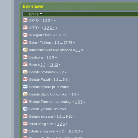
Børnehaven
Emne
ARTO
«
1
2
3
4
»
ARTO !
«
1
2
3
4
»
Autograf tråden
«
1
2
3
»
Babe - Tråden
«
1
2
...
77
78
»
bananfluen kan ikke stoppes
«
1
2
»
Bash.org
«
1
2
3
»
Bave
«
1
2
...
11
12
»
Bedste boyband?
«
1
2
»
Bedste Pizza!
«
1
2
...
5
6
»
Bedste spillere pr. nummer
Bedste Stand Up Komiker
«
1
2
»
Bedste Tømmermændsdag!
«
1
2
3
»
Bedste youtube film ever
Bedøm en sang
«
1
2
...
9
10
»
Billed af sig selv.
«
1
2
3
»
Billede af sig selv.
«
1
2
...
112
113
»