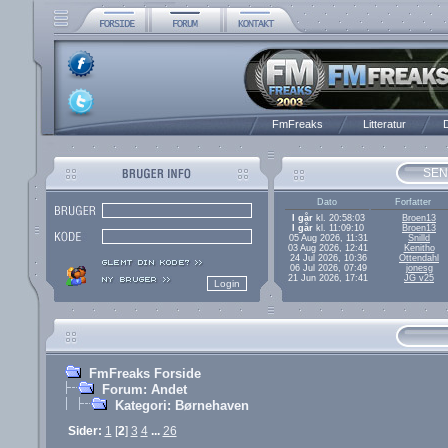
FmFreaks
Litteratur
D
SEN
Dato
Forfatter
I går
kl. 20:58:03
Broen13
I går
kl. 11:09:10
Broen13
05 Aug 2026, 11:31
Snilld
03 Aug 2026, 12:41
Kenitho
24 Jul 2026, 10:36
Ottendahl
06 Jul 2026, 07:49
jonesg
21 Jun 2026, 17:41
JG v25
FmFreaks Forside
Forum: Andet
Kategori: Børnehaven
Sider:
1
[
2
]
3
4
...
26