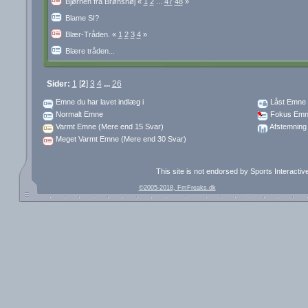
Bjørnen fra Brønshøj
«
1
2
...
47
48
»
Blame SI?
Blær-Tråden.
«
1
2
3
4
»
Blære tråden...
Sider:
1
[
2
]
3
4
...
26
Emne du har lavet indlæg i
Låst Emne
Normalt Emne
Fokus Emn
Varmt Emne (Mere end 15 Svar)
Afstemning
Meget Varmt Emne (Mere end 30 Svar)
This site is not endorsed by Sports Interacti
©2005-2018, FmFreaks.dk