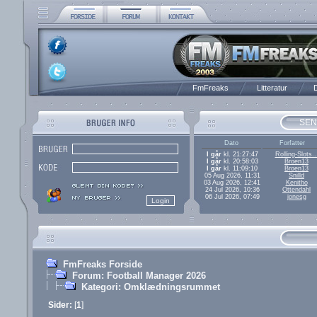
FmFreaks
Litteratur
D
SEN
Dato
Forfatter
I går
kl. 21:27:47
Rolling-Slots..
I går
kl. 20:58:03
Broen13
I går
kl. 11:09:10
Broen13
05 Aug 2026, 11:31
Snilld
03 Aug 2026, 12:41
Kenitho
24 Jul 2026, 10:36
Ottendahl
06 Jul 2026, 07:49
jonesg
FmFreaks Forside
Forum: Football Manager 2026
Kategori: Omklædningsrummet
Sider:
[
1
]