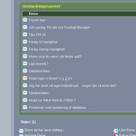
Omklædningsrummet
Emne
Fryser fast
Job-opslag: Fix det nye Football Manager
Tips FM 26
Forøg UI hastighed
Forøg startup hastighed
Hvem skal du være i dit første spil?
Liga historik?
Glædestråden
Hvad siger vi til det?
«
1
2
3
»
Jeg har lavet mit eget fodbold-spil… nogen der vil teste det?
Hjælpetråden
Hvad ser folket frem til i FM26 ?
Problemer med opdatering af database
Sider:
[
1
]
Emne du har lavet indlæg i
Låst Emne
Normalt Emne
Fokus Emn