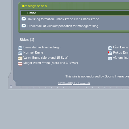
Træningsbanen
Emne
Taktik og formation 3 back kæde eller 4 back kæde
Procentdel af klubkompensation for managerstilling
Sider:
[
1
]
Emne du har lavet indlæg i
Låst Emne
Normalt Emne
Fokus Emn
Varmt Emne (Mere end 15 Svar)
Afstemning
Meget Varmt Emne (Mere end 30 Svar)
This site is not endorsed by Sports Interacti
©2005-2018, FmFreaks.dk