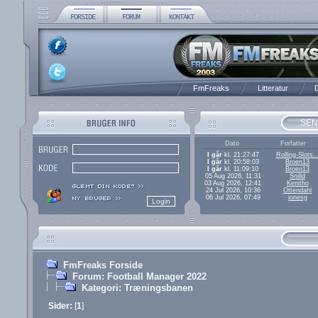
FmFreaks
Litteratur
D
SEN
Dato
Forfatter
I går
kl. 21:27:47
Rolling-Slots..
I går
kl. 20:58:03
Broen13
I går
kl. 11:09:10
Broen13
05 Aug 2026, 11:31
Snilld
03 Aug 2026, 12:41
Kenitho
24 Jul 2026, 10:36
Ottendahl
06 Jul 2026, 07:49
jonesg
FmFreaks Forside
Forum: Football Manager 2022
Kategori: Træningsbanen
Sider:
[
1
]