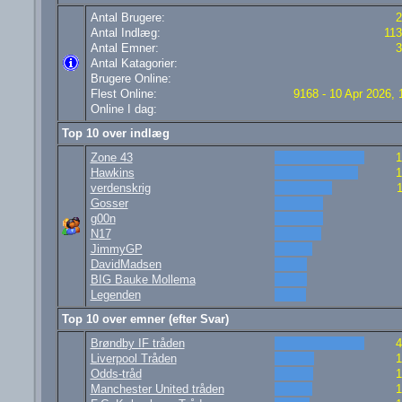
Antal Brugere:
2
Antal Indlæg:
11
Antal Emner:
3
Antal Katagorier:
Brugere Online:
Flest Online:
9168 - 10 Apr 2026, 
Online I dag:
Top 10 over indlæg
Zone 43
1
Hawkins
1
verdenskrig
Gosser
g00n
N17
JimmyGP
DavidMadsen
BIG Bauke Mollema
Legenden
Top 10 over emner (efter Svar)
Brøndby IF tråden
4
Liverpool Tråden
1
Odds-tråd
1
Manchester United tråden
1