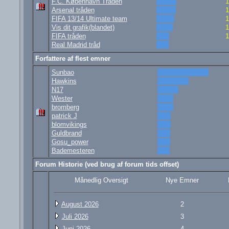
F.C. København Tråden
1
Arsenal tråden
1
FIFA 13/14 Ultimate team
1
Vis dit grafik(blandet)
1
FIFA tråden
1
Real Madrid tråd
Forfattere af flest emner
Sunbao
Hawkins
N17
Wester
bromberg
patrick J
blomvikings
Guldbrand
Gosu_power
Bademesteren
Forum Historie (ved brug af forum tids offset)
Månedlig Oversigt
Nye Emner
August 2026
2
Juli 2026
3
Juni 2026
4