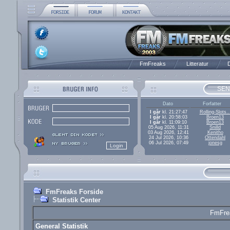
FmFreaks
Litteratur
D
SEN
Dato
Forfatter
I går
kl. 21:27:47
Rolling-Slots..
I går
kl. 20:58:03
Broen13
I går
kl. 11:09:10
Broen13
05 Aug 2026, 11:31
Snilld
03 Aug 2026, 12:41
Kenitho
24 Jul 2026, 10:36
Ottendahl
06 Jul 2026, 07:49
jonesg
FmFreaks Forside
Statistik Center
FmFrea
General Statistik