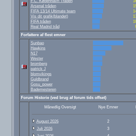
F.C. København Tråden
1
Arsenal tråden
1
FIFA 13/14 Ultimate team
1
Vis dit grafik(blandet)
1
FIFA tråden
1
Real Madrid tråd
Forfattere af flest emner
Sunbao
Hawkins
N17
Wester
bromberg
patrick J
blomvikings
Guldbrand
Gosu_power
Bademesteren
Forum Historie (ved brug af forum tids offset)
Månedlig Oversigt
Nye Emner
August 2026
2
Juli 2026
3
Juni 2026
4