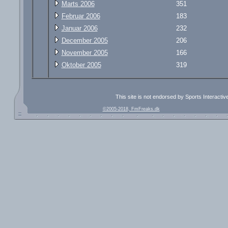
Marts 2006
351
Februar 2006
183
Januar 2006
232
December 2005
206
November 2005
166
Oktober 2005
319
This site is not endorsed by Sports Interacti
©2005-2018, FmFreaks.dk