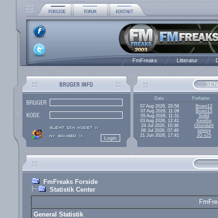
FmFreaks
Litteratur
D
SEN
Dato
Forfatter
07 Aug 2026, 20:58
Broen13
07 Aug 2026, 11:09
Broen13
05 Aug 2026, 11:31
Snilld
03 Aug 2026, 12:41
Kenitho
24 Jul 2026, 10:36
Ottendahl
06 Jul 2026, 07:49
jonesg
21 Jun 2026, 17:41
JG v25
FmFreaks Forside
Statistik Center
FmFrea
General Statistik