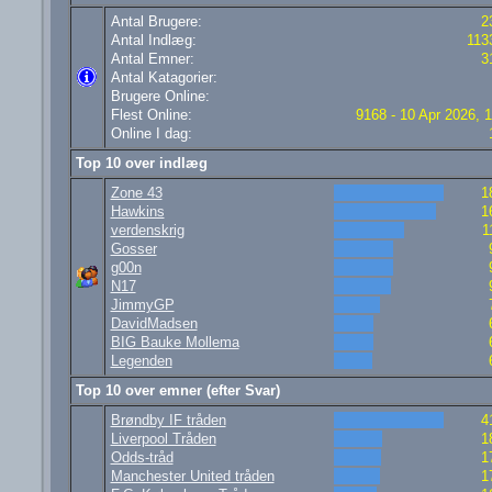
Antal Brugere:
2
Antal Indlæg:
113
Antal Emner:
3
Antal Katagorier:
Brugere Online:
Flest Online:
9168 - 10 Apr 2026, 
Online I dag:
Top 10 over indlæg
Zone 43
1
Hawkins
1
verdenskrig
1
Gosser
g00n
N17
JimmyGP
DavidMadsen
BIG Bauke Mollema
Legenden
Top 10 over emner (efter Svar)
Brøndby IF tråden
4
Liverpool Tråden
1
Odds-tråd
1
Manchester United tråden
1