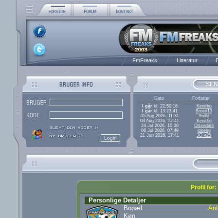
FmFreaks
Litteratur
D
SEN
Dato
Forfatter
I går
kl. 22:50:16
Kenitho
I går
kl. 13:23:41
Broen13
05 Aug 2026, 11:31
Snilld
03 Aug 2026, 12:41
Kenitho
24 Jul 2026, 10:36
Ottendahl
06 Jul 2026, 07:49
jonesg
21 Jun 2026, 17:41
JG v25
Profil for
Personlige Detaljer
Bopæl
Ant
Køn