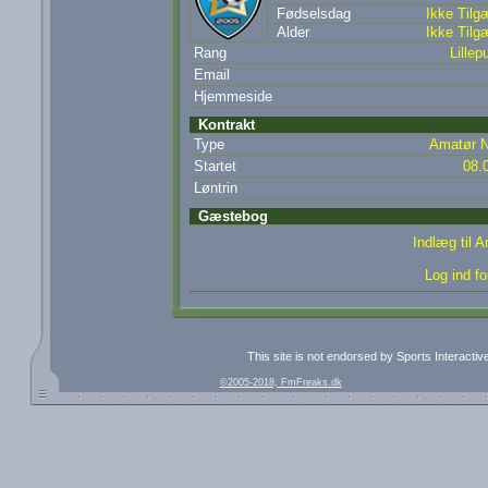
Fødselsdag
Ikke Tilg
Alder
Ikke Tilg
Rang
Lillepu
Email
Hjemmeside
Kontrakt
Type
Amatør N
Startet
08.
Løntrin
Gæstebog
Indlæg til 
Log ind fo
This site is not endorsed by Sports Interacti
©2005-2018, FmFreaks.dk