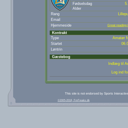
Fødselsdag
5
Alder
Rang
Lillepu
Email
Hjemmeside
Great reading 
Kontrakt
Type
Amatør N
Startet
06.
Løntrin
Gæstebog
Indlæg til 
Log ind fo
This site is not endorsed by Sports Interacti
©2005-2018, FmFreaks.dk