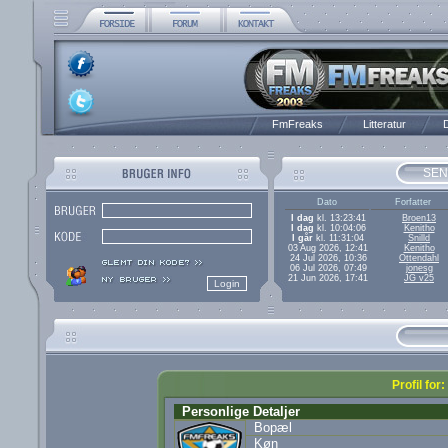
FmFreaks
Litteratur
D
SEN
Dato
Forfatter
I dag
kl. 13:23:41
Broen13
I dag
kl. 10:04:06
Kenitho
I går
kl. 11:31:04
Snilld
03 Aug 2026, 12:41
Kenitho
24 Jul 2026, 10:36
Ottendahl
06 Jul 2026, 07:49
jonesg
21 Jun 2026, 17:41
JG v25
Profil fo
Personlige Detaljer
Bopæl
Køn