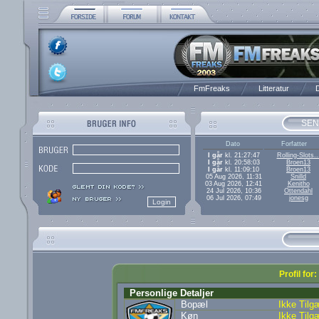
FmFreaks
Litteratur
D
SEN
Dato
Forfatter
I går
kl. 21:27:47
Rolling-Slots..
I går
kl. 20:58:03
Broen13
I går
kl. 11:09:10
Broen13
05 Aug 2026, 11:31
Snilld
03 Aug 2026, 12:41
Kenitho
24 Jul 2026, 10:36
Ottendahl
06 Jul 2026, 07:49
jonesg
Profil for
Personlige Detaljer
Bopæl
Ikke Tilg
Køn
Ikke Tilg