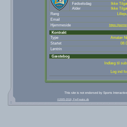
Fødselsdag
Ikke Tilg
Alder
Ikke Tilg
Rang
Lillepu
Email
Hjemmeside
https://porn
Kontrakt
Type
Amatør Ni
Startet
08.
Løntrin
Gæstebog
Indlæg til su
Log ind fo
This site is not endorsed by Sports Interacti
©2005-2018, FmFreaks.dk