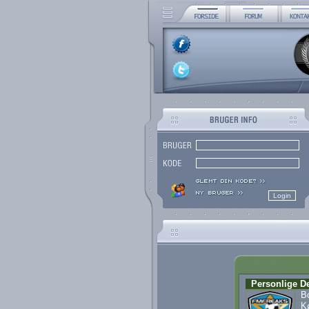
Personlige De
Bo
K