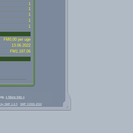
1
1
1
1
1
FM0,00 per uge
13.06.2022
FM1.197,06
nly.
« More Info »
 by SMF 1.0.5
·
SMF ©2001-2010