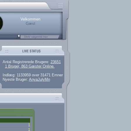
rerede brugere
 artikler og 135 guides
M25.264.324,00)
kke her.
Velkommen
Gæst
Antal Registrerede Brugere:
23651
1 Bruger, 863 Gæster Online.
Indlæg: 1133959 over 31471 Emner
Nyeste Bruger:
AnyaJulyMn
1
1