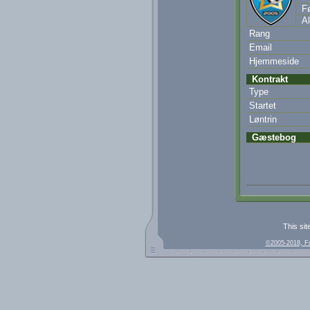
Fø
Al
Rang
Email
Hjemmeside
Kontrakt
Type
Startet
Løntrin
Gæstebog
This sit
©2005-2018, F