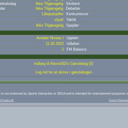
dselsdag
Ikke Tilgængelig
Skribent
der
Ikke Tilgængelig
Debattør
Lilleputspiller
Konkurrencer
skjult
Taktik
Ikke Tilgængelig
Spejder
Amatør Niveau I
Ugeløn
11.02.2022
Udløber
2
FM Balance
Indlæg til Alexis002's Gæstebog (0)
Log ind for at skrive i gæstebogen
e is not endorsed by Sports Interactive or SEGA and is intended for entertainment purposes o
mFreaks.dk
Forum Powered