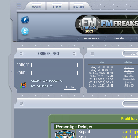
FmFreaks
Litteratur
D
SEN
Dato
Forfatter
I dag
kl. 20:58:03
Broen13
I dag
kl. 11:09:10
Broen13
05 Aug 2026, 11:31
Snilld
03 Aug 2026, 12:41
Kenitho
24 Jul 2026, 10:36
Ottendahl
06 Jul 2026, 07:49
jonesg
21 Jun 2026, 17:41
JG v25
Profil for
Personlige Detaljer
Bopæl
Ikke Tilg
Køn
Ikke Tilg