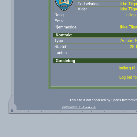
Fødselsdag
Ikke Tilg
Alder
Ikke Tilg
Rang
Lillepu
Email
Hjemmeside
Ikke Tilg
Kontrakt
Type
Amatør N
Startet
28.
Løntrin
Gæstebog
Indlæg ti
Log ind fo
This site is not endorsed by Sports Interacti
©2005-2018, FmFreaks.dk