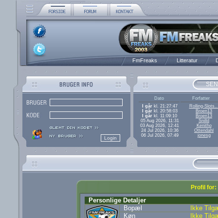
FmFreaks
Litteratur
D
SEN
Dato
Forfatter
I går
kl. 21:27:47
Rolling-Slots..
I går
kl. 20:58:03
Broen13
I går
kl. 11:09:10
Broen13
05 Aug 2026, 11:31
Snilld
03 Aug 2026, 12:41
Kenitho
24 Jul 2026, 10:36
Ottendahl
06 Jul 2026, 07:49
jonesg
Profil for
Personlige Detaljer
Bopæl
Ikke Tilg
Køn
Ikke Tilg