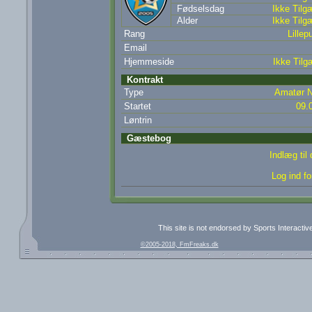
Fødselsdag
Ikke Tilg
Alder
Ikke Tilg
Rang
Lillepu
Email
Hjemmeside
Ikke Tilg
Kontrakt
Type
Amatør N
Startet
09.
Løntrin
Gæstebog
Indlæg til
Log ind fo
This site is not endorsed by Sports Interacti
©2005-2018, FmFreaks.dk