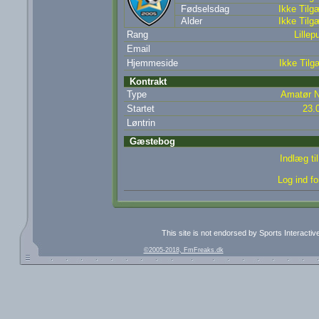
Fødselsdag
Ikke Tilg
Alder
Ikke Tilg
Rang
Lillepu
Email
Hjemmeside
Ikke Tilg
Kontrakt
Type
Amatør N
Startet
23.
Løntrin
Gæstebog
Indlæg ti
Log ind fo
This site is not endorsed by Sports Interacti
©2005-2018, FmFreaks.dk