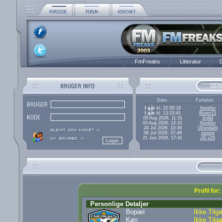
FmFreaks
Litteratur
D
SEN
Dato
Forfatter
I går
kl. 22:50:16
Kenitho
I går
kl. 13:23:41
Broen13
05 Aug 2026, 11:31
Snilld
03 Aug 2026, 12:41
Kenitho
24 Jul 2026, 10:36
Ottendahl
06 Jul 2026, 07:49
jonesg
21 Jun 2026, 17:41
JG v25
Profil for
Personlige Detaljer
Bopæl
Ikke Tilg
Køn
Ikke Tilg