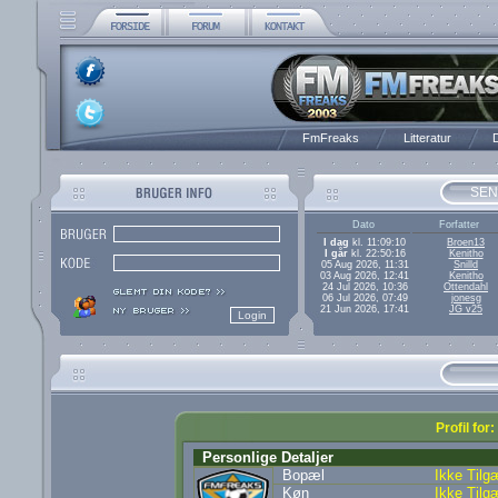
FmFreaks
Litteratur
D
SEN
Dato
Forfatter
I dag
kl. 11:09:10
Broen13
I går
kl. 22:50:16
Kenitho
05 Aug 2026, 11:31
Snilld
03 Aug 2026, 12:41
Kenitho
24 Jul 2026, 10:36
Ottendahl
06 Jul 2026, 07:49
jonesg
21 Jun 2026, 17:41
JG v25
Profil fo
Personlige Detaljer
Bopæl
Ikke Tilg
Køn
Ikke Tilg