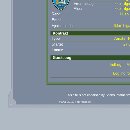
Fødselsdag
Ikke Tilg
Alder
Ikke Tilg
Rang
Lillepu
Email
Hjemmeside
Ikke Tilg
Kontrakt
Type
Amatør N
Startet
27.
Løntrin
Gæstebog
Indlæg til 
Log ind fo
This site is not endorsed by Sports Interacti
©2005-2018, FmFreaks.dk