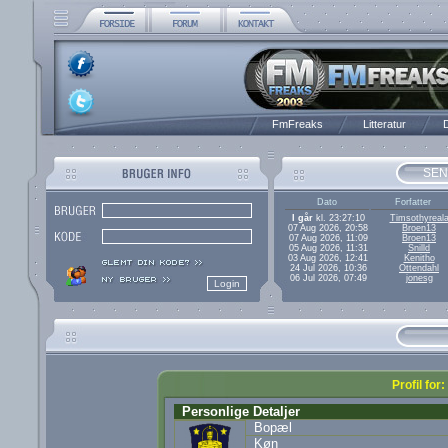
FmFreaks
Litteratur
D
SEN
Dato
Forfatter
I går
kl. 23:27:10
Timsothyreal
07 Aug 2026, 20:58
Broen13
07 Aug 2026, 11:09
Broen13
05 Aug 2026, 11:31
Snilld
03 Aug 2026, 12:41
Kenitho
24 Jul 2026, 10:36
Ottendahl
06 Jul 2026, 07:49
jonesg
Profil for
Personlige Detaljer
Bopæl
Køn