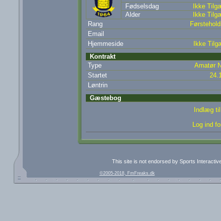
Fødselsdag
Ikke Tilg
Alder
Ikke Tilg
Rang
Førsteholds
Email
Hjemmeside
Ikke Tilg
Kontrakt
Type
Amatør N
Startet
24.
Løntrin
Gæstebog
Indlæg t
Log ind fo
This site is not endorsed by Sports Interacti
©2005-2018, FmFreaks.dk