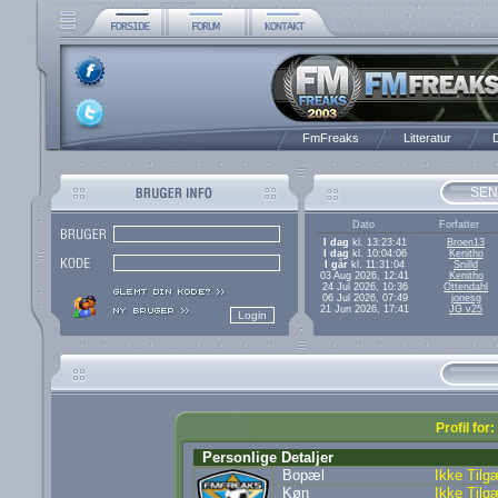
FmFreaks
Litteratur
D
SEN
Dato
Forfatter
I dag
kl. 13:23:41
Broen13
I dag
kl. 10:04:06
Kenitho
I går
kl. 11:31:04
Snilld
03 Aug 2026, 12:41
Kenitho
24 Jul 2026, 10:36
Ottendahl
06 Jul 2026, 07:49
jonesg
21 Jun 2026, 17:41
JG v25
Profil for
Personlige Detaljer
Bopæl
Ikke Tilg
Køn
Ikke Tilg