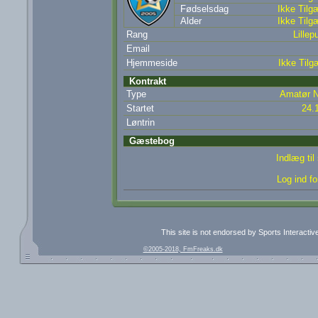
Fødselsdag
Ikke Tilg
Alder
Ikke Tilg
Rang
Lillepu
Email
Hjemmeside
Ikke Tilg
Kontrakt
Type
Amatør N
Startet
24.
Løntrin
Gæstebog
Indlæg ti
Log ind fo
This site is not endorsed by Sports Interacti
©2005-2018, FmFreaks.dk