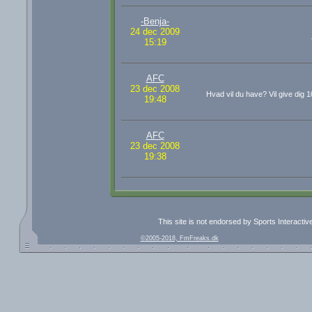
-Benja-
24 dec 2009
15:19
AFC
23 dec 2008
Hvad vil du have? Vil give dig 
19:48
AFC
23 dec 2008
19:38
This site is not endorsed by Sports Interacti
©2005-2018, FmFreaks.dk