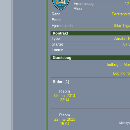
Fødselsdag
12
Alder
Rang
Førsteholds
Email
Hjemmeside
Ikke Tilg
Kontrakt
Type
Amatør N
Startet
07.
Løntrin
Gæstebog
Indlæg til M
Log ind fo
Sider:
[
1
]
Risom
08 maj 2013
22:14
Risom
22 mar 2013
MoneyGa
15:04