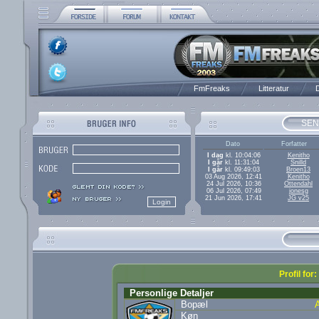
FmFreaks
Litteratur
D
SEN
Dato
Forfatter
I dag
kl. 10:04:06
Kenitho
I går
kl. 11:31:04
Snilld
I går
kl. 09:49:03
Broen13
03 Aug 2026, 12:41
Kenitho
24 Jul 2026, 10:36
Ottendahl
06 Jul 2026, 07:49
jonesg
21 Jun 2026, 17:41
JG v25
Profil fo
Personlige Detaljer
Bopæl
Køn