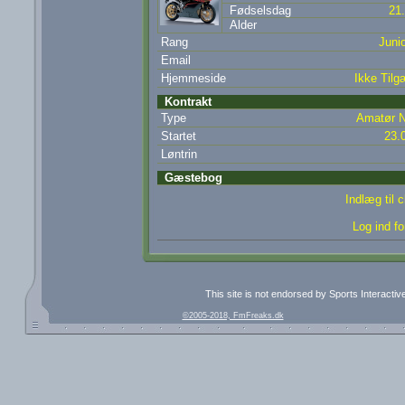
Fødselsdag
21
Alder
Rang
Junio
Email
Hjemmeside
Ikke Tilg
Kontrakt
Type
Amatør N
Startet
23.
Løntrin
Gæstebog
Indlæg til 
Log ind fo
This site is not endorsed by Sports Interacti
©2005-2018, FmFreaks.dk