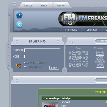
FmFreaks
Litteratur
D
SEN
Dato
Forfatter
07 Aug 2026, 20:58
Broen13
07 Aug 2026, 11:09
Broen13
05 Aug 2026, 11:31
Snilld
03 Aug 2026, 12:41
Kenitho
24 Jul 2026, 10:36
Ottendahl
06 Jul 2026, 07:49
jonesg
21 Jun 2026, 17:41
JG v25
Profil for
Personlige Detaljer
Bopæl
Køn