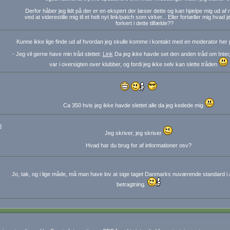
Derfor håber jeg lidt på der er en ekspert der læser dette og kan hjælpe mig ud af 
ved at viderestille mig til et helt nyt link/patch som virker... Eller fortæller mig hvad
forkert i dette tilfælde??
Kunne ikke lige finde ud af hvordan jeg skulle komme i kontakt med en moderator her 
- Jeg vil gerne have min tråd slettet:
Link
Da jeg ikke havde set den anden tråd om Inter,
var i oversigten over klubber, og fordi jeg ikke selv kan slette tråden
Ca 350 hvis jeg ikke havde slettet alle da jeg kedede mig
n
Jeg skriver, jeg skriver
Hvad har du brug for af informationer osv?
Jo, tak, og i lige måde, må man have lov at sige taget Danmarks nuværende standard i at
betragtning.