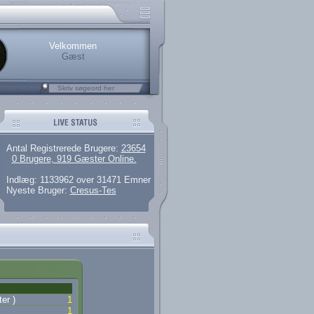
rerede brugere
 artikler og 135 guides
M25.264.324,00)
kke her.
Velkommen
Gæst
Antal Registrerede Brugere:
23654
0 Brugere, 919 Gæster Online.
Indlæg: 1133962 over 31471 Emner
Nyeste Bruger:
Cresus-Tes
er )
1
1