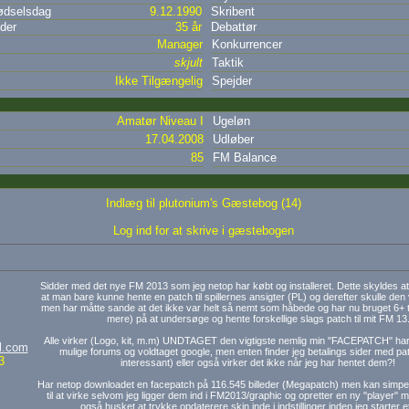
dselsdag
9.12.1990
Skribent
der
35 år
Debattør
Manager
Konkurrencer
skjult
Taktik
Ikke Tilgængelig
Spejder
Amatør Niveau I
Ugeløn
17.04.2008
Udløber
85
FM Balance
Indlæg til plutonium's Gæstebog (14)
Log ind for at skrive i gæstebogen
Sidder med det nye FM 2013 som jeg netop har købt og installeret. Dette skyldes at
at man bare kunne hente en patch til spillernes ansigter (PL) og derefter skulle den v
men har måtte sande at det ikke var helt så nemt som håbede og har nu bruget 6+ t
mere) på at undersøge og hente forskellige slags patch til mit FM 13
Alle virker (Logo, kit, m.m) UNDTAGET den vigtigste nemlig min "FACEPATCH" har
l.com
mulige forums og voldtaget google, men enten finder jeg betalings sider med pa
3
interessant) eller også virker det ikke når jeg har hentet dem?!
Har netop downloadet en facepatch på 116.545 billeder (Megapatch) men kan simpel
til at virke selvom jeg ligger dem ind i FM2013/graphic og opretter en ny "player"
også husket at trykke opdaterere skin inde i indstillinger inden jeg starter et