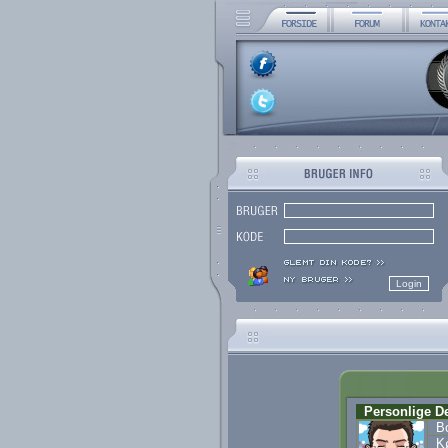
Personlige De
Bo
K