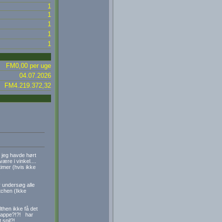
1
1
1
1
1
FM0,00 per uge
04.07.2026
FM4.219.372,32
 jeg havde hørt
ære i vinkel....
imer (hvis ikke
.
 undersøg alle
tchen (Ikke
then ikke få det
 mappe?!?! har
 spil?!