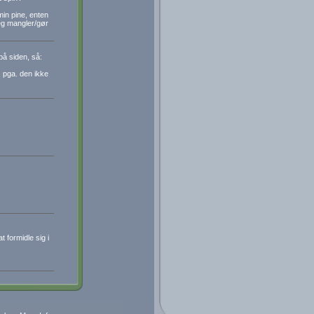
min pine, enten
 jeg mangler/gør
på siden, så:
 pga. den ikke
 formidle sig i