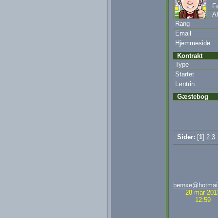
Fø
Al
Rang
Email
Hjemmeside
Kontrakt
Type
Startet
Løntrin
Gæstebog
Sider:
[
1
]
2
3
bernxe@hotmai
28 mar 201
12:59