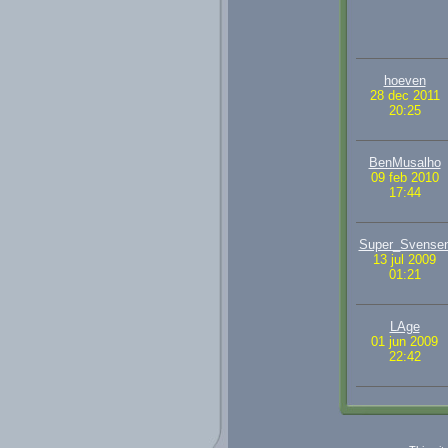
hoeven
28 dec 2011
20:25
BenMusalho
09 feb 2010
17:44
Super_Svense
13 jul 2009
01:21
LAge
01 jun 2009
22:42