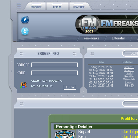
FmFreaks
Litteratur
D
SEN
Dato
Forfatter
07 Aug 2026, 20:58
Broen13
07 Aug 2026, 11:09
Broen13
05 Aug 2026, 11:31
Snilld
03 Aug 2026, 12:41
Kenitho
24 Jul 2026, 10:36
Ottendahl
06 Jul 2026, 07:49
jonesg
21 Jun 2026, 17:41
JG v25
Profil fo
Personlige Detaljer
Bopæl
Ikke Tilg
Køn
Ikke Tilg