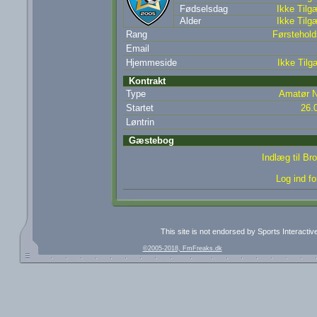
Fødselsdag
Ikke Tilg
Alder
Ikke Tilg
Rang
Førsteholds
Email
Hjemmeside
Ikke Tilg
Kontrakt
Type
Amatør N
Startet
26.
Løntrin
Gæstebog
Indlæg til B
Log ind fo
This site is not endorsed by Sports Interacti
©2005-2018, FmFreaks.dk