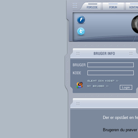
Der er opstået en fej
Brugeren du prøver a