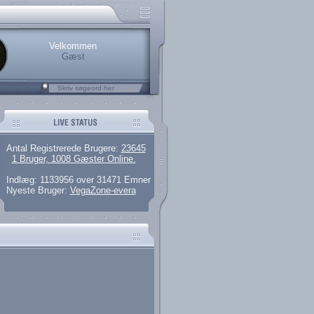
.
rerede brugere
 artikler og 135 guides
M25.264.324,00)
kke her.
Velkommen
Gæst
Antal Registrerede Brugere:
23645
1 Bruger, 1008 Gæster Online.
Indlæg: 1133956 over 31471 Emner
Nyeste Bruger:
VegaZone-evera