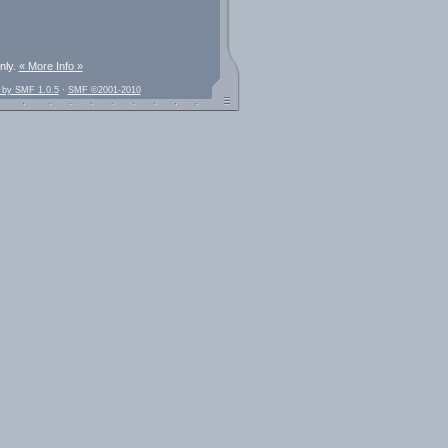
nly.
« More Info »
 by SMF 1.0.5
·
SMF ©2001-2010