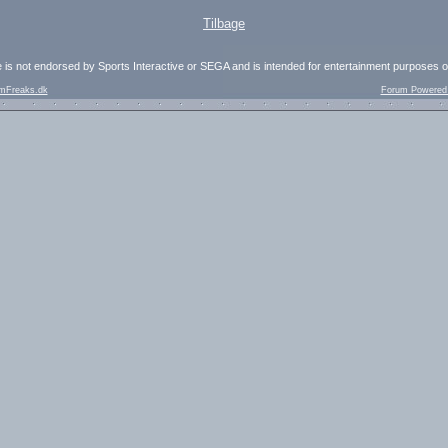
Tilbage
e is not endorsed by Sports Interactive or SEGA and is intended for entertainment purposes o
mFreaks.dk
Forum Powered