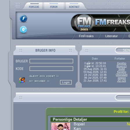
FmFreaks
Litteratur
D
SEN
Dato
Forfatter
I går
kl. 22:50:16
Kenitho
I går
kl. 13:23:41
Broen13
05 Aug 2026, 11:31
Snilld
03 Aug 2026, 12:41
Kenitho
24 Jul 2026, 10:36
Ottendahl
06 Jul 2026, 07:49
jonesg
21 Jun 2026, 17:41
JG v25
Profil for
Personlige Detaljer
Bopæl
N
Køn