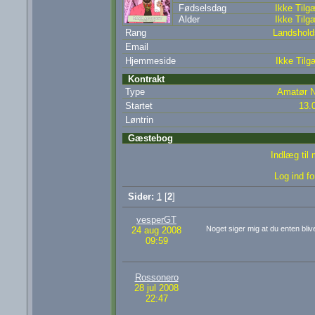
Fødselsdag
Ikke Tilg
Alder
Ikke Tilg
Rang
Landsholds
Email
Hjemmeside
Ikke Tilg
Kontrakt
Type
Amatør N
Startet
13.
Løntrin
Gæstebog
Indlæg til
Log ind fo
Sider:
1
[
2
]
vesperGT
Noget siger mig at du enten bli
24 aug 2008
09:59
Rossonero
28 jul 2008
22:47