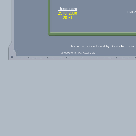
Rossonero
Hvilk
25 jul 2008
20:51
This site is not endorsed by Sports Interacti
©2005-2018, FmFreaks.dk