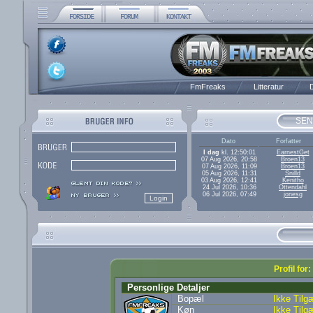
FmFreaks
Litteratur
D
SEN
Dato
Forfatter
I dag
kl. 12:50:01
EarnestGet
07 Aug 2026, 20:58
Broen13
07 Aug 2026, 11:09
Broen13
05 Aug 2026, 11:31
Snilld
03 Aug 2026, 12:41
Kenitho
24 Jul 2026, 10:36
Ottendahl
06 Jul 2026, 07:49
jonesg
Profil for
Personlige Detaljer
Bopæl
Ikke Tilg
Køn
Ikke Tilg