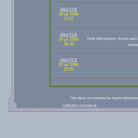
Altid FCK
04 jul 2009
17:07
Altid FCK
Okay held og lykke. Du kan også r
03 jul 2009
16:35
samm
Altid FCK
02 jul 2009
23:05
This site is not endorsed by Sports Interacti
©2005-2018, FmFreaks.dk