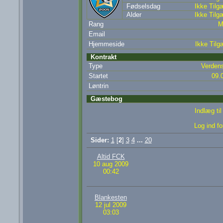
Fødselsdag
Ikke Tilg
Alder
Ikke Tilg
Rang
M
Email
Hjemmeside
Ikke Tilg
Kontrakt
Type
Verden
Startet
09.
Løntrin
Gæstebog
Indlæg ti
Log ind fo
Sider:
1
[
2
]
3
4
...
20
Altid FCK
10 aug 2009
00:42
Blankesten
12 jul 2009
03:03