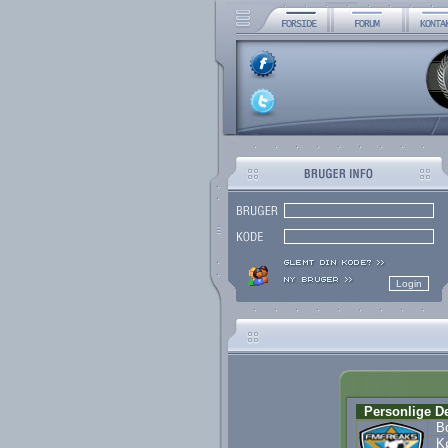
Personlige De
Bo
K