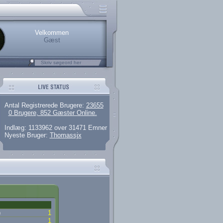
rerede brugere
 artikler og 135 guides
M25.264.324,00)
kke her.
Velkommen
Gæst
Antal Registrerede Brugere:
23655
0 Brugere, 852 Gæster Online.
Indlæg: 1133962 over 31471 Emner
Nyeste Bruger:
Thomassjx
)
1
1