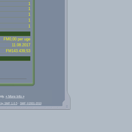
1
1
1
1
1
FM0,00 per uge
11.08.2017
FM143.439,53
nly.
« More Info »
 by SMF 1.0.5
·
SMF ©2001-2010