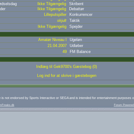
dselsdag
Ikke Tilgængelig
Skribent
der
Ikke Tilgængelig
Debattør
Lilleputspiller
Konkurrencer
skjult
Taktik
Ikke Tilgængelig
Spejder
Amatør Niveau I
Ugeløn
21.04.2007
Udløber
49
FM Balance
Indlæg til Gek9700's Gæstebog (0)
Log ind for at skrive i gæstebogen
e is not endorsed by Sports Interactive or SEGA and is intended for entertainment purposes o
mFreaks.dk
Forum Powered