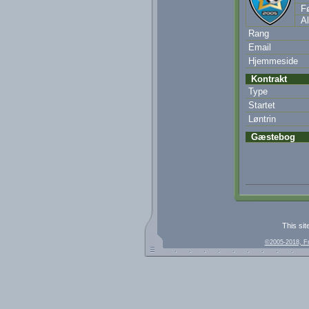
Fø
Al
Rang
Email
Hjemmeside
Kontrakt
Type
Startet
Løntrin
Gæstebog
This sit
©2005-2018, F