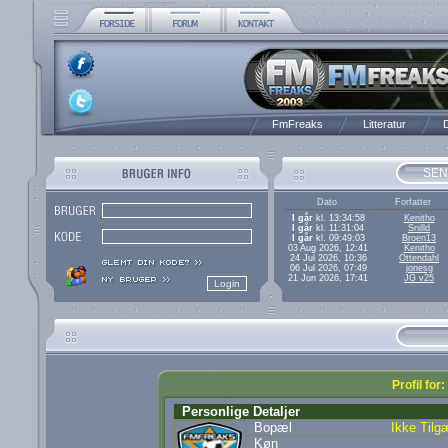
FmFreaks
Litteratur
D
SEN
Dato
Forfatter
I går
kl. 13:34:58
Kenitho
I går
kl. 11:31:04
Snilld
I går
kl. 09:49:03
Broen13
03 Aug 2026, 12:41
Kenitho
24 Jul 2026, 10:36
Ottendahl
06 Jul 2026, 07:49
jonesg
21 Jun 2026, 17:41
JG v25
Profil for
Personlige Detaljer
Bopæl
Ikke Tilg
Køn