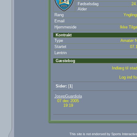
Fødselsdag
24
Alder
Rang
Yngling
Email
Hjemmeside
Ikke Tilg
Kontrakt
Type
Amatør N
Startet
07.
Løntrin
Gæstebog
Indlæg til st
Log ind fo
Sider:
[
1
]
JosepGuardiola
07 dec 2005
19:19
This site is not endorsed by Sports Interacti