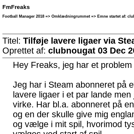
FmFreaks
Football Manager 2018 => Omklædningrummet => Emne startet af: club
Titel:
Tilføje lavere ligaer via St
Oprettet af:
clubnougat
03 Dec 2
Hey Freaks, jeg har et problem 
Jeg har i Steam abonneret på et
lavere ligaer i et par lande men 
virke. Har bl.a. abonneret på e
og en der skulle give mig engla
og vælge i mit spil, hvorimod t
vælges ved start af spil.