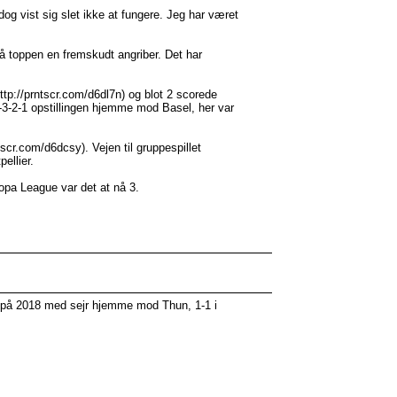
dog vist sig slet ikke at fungere. Jeg har været
 på toppen en fremskudt angriber. Det har
ttp://prntscr.com/d6dl7n) og blot 2 scorede
-3-2-1 opstillingen hjemme mod Basel, her var
tscr.com/d6dcsy). Vejen til gruppespillet
ellier.
opa League var det at nå 3.
rt på 2018 med sejr hjemme mod Thun, 1-1 i