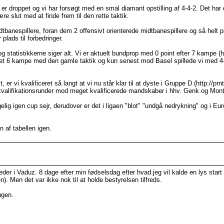
e er droppet og vi har forsøgt med en smal diamant opstilling af 4-4-2. Det har 
re slut med at finde frem til den rette taktik.
midtbanespillere, foran dem 2 offensivt orienterede midtbanespillere og så helt
plads til forbedringer.
statistikkerne siger alt. Vi er aktuelt bundprop med 0 point efter 7 kampe (h
illet 6 kampe med den gamle taktik og kun senest mod Basel spillede vi med 4
 vi kvalificeret så langt at vi nu står klar til at dyste i Gruppe D (http://prn
 kvalifikationsrunder mod meget kvalificerede mandskaber i hhv. Genk og Montp
g igen cup sejr, derudover er det i ligaen "blot" "undgå nedrykning" og i Eur
 af tabellen igen.
eder i Vaduz. 8 dage efter min fødselsdag efter hvad jeg vil kalde en lys sta
). Men det var ikke nok til at holde bestyrelsen tilfreds.
ngen.