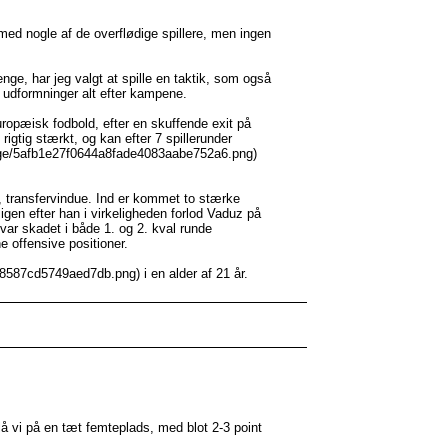
 med nogle af de overflødige spillere, men ingen
enge, har jeg valgt at spille en taktik, som også
e udformninger alt efter kampene.
europæisk fodbold, efter en skuffende exit på
rigtig stærkt, og kan efter 7 spillerunder
mage/5afb1e27f0644a8fade4083aabe752a6.png)
, transfervindue. Ind er kommet to stærke
en efter han i virkeligheden forlod Vaduz på
var skadet i både 1. og 2. kval runde
e offensive positioner.
8587cd5749aed7db.png) i en alder af 21 år.
lå vi på en tæt femteplads, med blot 2-3 point