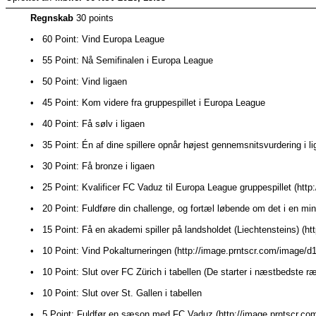
Regnskab
30 points
• 60 Point: Vind Europa League
• 55 Point: Nå Semifinalen i Europa League
• 50 Point: Vind ligaen
• 45 Point: Kom videre fra gruppespillet i Europa League
• 40 Point: Få sølv i ligaen
• 35 Point: Én af dine spillere opnår højest gennemsnitsvurdering i l
• 30 Point: Få bronze i ligaen
• 25 Point: Kvalificer FC Vaduz til Europa League gruppespillet (http
• 20 Point: Fuldføre din challenge, og fortæl løbende om det i en min
• 15 Point: Få en akademi spiller på landsholdet (Liechtensteins) 
• 10 Point: Vind Pokalturneringen (http://image.prntscr.com/image/
• 10 Point: Slut over FC Zürich i tabellen (De starter i næstbedste r
• 10 Point: Slut over St. Gallen i tabellen
• 5 Point: Fuldfør en sæson med FC Vaduz (http://image.prntscr.c