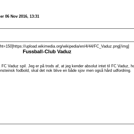
er 06 Nov 2016, 13:31
ht=150]https://upload.wikimedia.org/wikipedia/en/4/44/FC_Vaduz.png[/img]
Fussball-Club Vaduz
, et FC Vaduz spil. Jeg er på trods af, at jeg kender absolut intet til FC Vad
ensteinsk fodbold, skal det nok blive en både sjov men også hård udfordring.