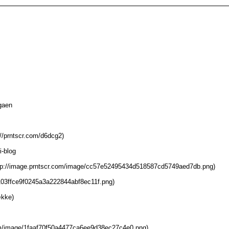
igaen
://prntscr.com/d6dcg2)
i-blog
(http://image.prntscr.com/image/cc57e52495434d518587cd5749aed7db.png)
d103ffce9f0245a3a222844abf8ec11f.png)
ække)
om/image/1faaf70f50a4477ca6ee9d38ec27c4e0.png)