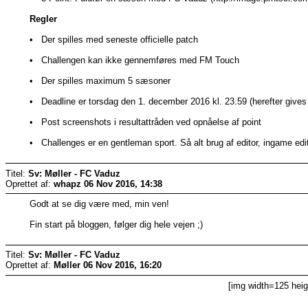
Regler
• Der spilles med seneste officielle patch
• Challengen kan ikke gennemføres med FM Touch
• Der spilles maximum 5 sæsoner
• Deadline er torsdag den 1. december 2016 kl. 23.59 (herefter gives d
• Post screenshots i resultattråden ved opnåelse af point
• Challenges er en gentleman sport. Så alt brug af editor, ingame edito
Titel:
Sv: Møller - FC Vaduz
Oprettet af:
whapz
06 Nov 2016, 14:38
Godt at se dig være med, min ven!
Fin start på bloggen, følger dig hele vejen ;)
Titel:
Sv: Møller - FC Vaduz
Oprettet af:
Møller
06 Nov 2016, 16:20
[img width=125 heig