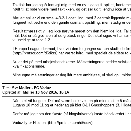
Taktisk har jeg også forsøgt mig med en ny tilgang til spillet, kantern
nødt til at rode videre med taktikken, og det ser ud til endnu ikke at væ
Aktuelt spiller vi en smal 4-3-2-1 opstilling, med 3 centralt liggende 
fungeret lidt bedre end den gamle diamant opstilling, men stadig er der 
Resultatmæssigt vil jeg ikke nævne meget om den hjemlige liga. Tal og 
mål. Det er på grænsen af de grotesk ringe. Det skal siges vi har sp
vi uheldige at tabe 1-2.
I Europa League derimod, hvor vi i den forgangne sæson skuffede fælt, er
(http://prntscr.com/d6dkrs) har været hård, med specielt de sidste to
Nu er det på med arbejdshandskerne. Målsætningerne hedder selvfølgeli
kvalifikationsrunde.
Mine egne målsætninger er dog lidt mere ambitiøse, vi skal op i midten
Titel:
Sv: Møller - FC Vaduz
Oprettet af:
Møller
13 Nov 2016, 16:14
Når intet vil fungere. Det må være beskrivelsen på mine sidste 5 mån
Lugano 10 mod 11 og et nederlag på blot 0-1 i Grasshoppers (3. i ligaen
Derfor må jeg som den første (af blogskriverne) kaste håndklædet i ri
Vaduz fyrer Nielsen. (http://prntscr.com/d6qdiv)