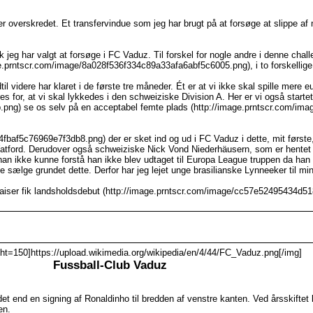
r overskredet. Et transfervindue som jeg har brugt på at forsøge at slippe af
k jeg har valgt at forsøge i FC Vaduz. Til forskel for nogle andre i denne chall
mage.prntscr.com/image/8a028f536f334c89a33afa6abf5c6005.png), i to forskellig
l videre har klaret i de første tre måneder. Ét er at vi ikke skal spille mere 
 for, at vi skal lykkedes i den schweiziske Division A. Her er vi også startet 
png) se os selv på en acceptabel femte plads (http://image.prntscr.com/i
4fbaf5c76969e7f3db8.png) der er sket ind og ud i FC Vaduz i dette, mit første
atford. Derudover også schweiziske Nick Vond Niederhäusern, som er hentet ig
 han ikke kunne forstå han ikke blev udtaget til Europa League truppen da han 
e sælge grundet dette. Derfor har jeg lejet unge brasilianske Lynneeker til min
 Kaiser fik landsholdsdebut (http://image.prntscr.com/image/cc57e52495434d51
ht=150]https://upload.wikimedia.org/wikipedia/en/4/44/FC_Vaduz.png[/img]
Fussball-Club Vaduz
det end en signing af Ronaldinho til bredden af venstre kanten. Ved årsskiftet 
en.