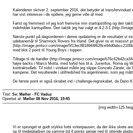
Kalenderen skriver 2. september 2016, det betyder at transfervinduet e
har vist interesse i de spillere, jeg gerne ville af med.
Først og fremmest vil jeg kort fremvise min startopstilling og den takti
indeholder kantspillere. Den taktik jeg har valgt er 4-2-3-1 (http://i
Næste punkt på dagsordenen i denne opdatering er de resultater vi indti
udebanemål til Shamrock Rovers fra Irland. Det giver os et massivt pres
(http://image.prntscr.com/image/5f13ec8818944f628ce94d0abcc2100b.
med blot 2 point til Young Boys i toppen.
Tilbage til de handler (http://image.prntscr.com/image/b76c62b42ca34
højre backs i Marco Motta, med fortid hos bl.a. Juventus, Roma og W
kontraktudløb. Til sidst i vinduet måtte jeg slippe Gonzalo Zárate, da
kampene. Det resulterede i utilfredshed fra argentineren, som jeg mått
De første point er også skrabet ind i challenge-regnskabet, da Dario
Titel:
Sv: Møller - FC Vaduz
Oprettet af:
Møller
08 Nov 2016, 19:45
[img width=125 heig
Vi er sprunget et godt stykke forbi vinterpausen, da der ikke skete an
op til tredjepladsen og samme tid 4 points penge ned til ottende plads