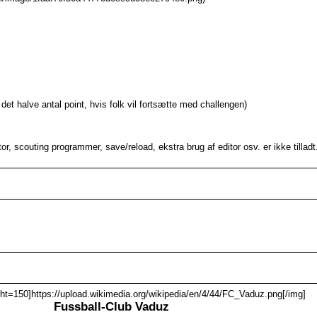
et halve antal point, hvis folk vil fortsætte med challengen)
r, scouting programmer, save/reload, ekstra brug af editor osv. er ikke tilladt.
ht=150]https://upload.wikimedia.org/wikipedia/en/4/44/FC_Vaduz.png[/img]
Fussball-Club Vaduz