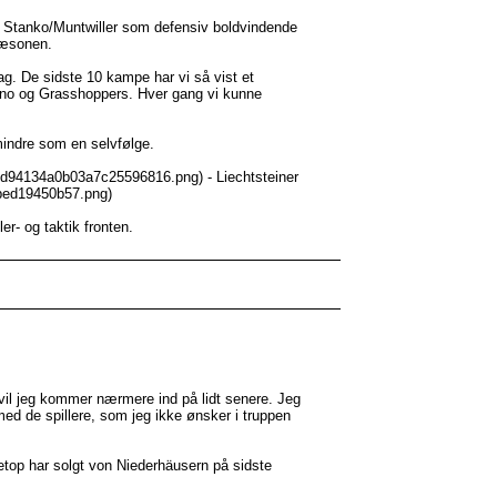
eb Stanko/Muntwiller som defensiv boldvindende
sæsonen.
lag. De sidste 10 kampe har vi så vist et
ano og Grasshoppers. Hver gang vi kunne
mindre som en selvfølge.
ed94134a0b03a7c25596816.png) - Liechtsteiner
abed19450b57.png)
r- og taktik fronten.
vil jeg kommer nærmere ind på lidt senere. Jeg
med de spillere, som jeg ikke ønsker i truppen
 netop har solgt von Niederhäusern på sidste