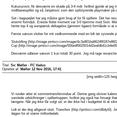
Kukuruzovic fik desværre en skade på 3-4 mdr. hvilket gjorde at jeg m
midtbanespiller og så Janjatovic som den spilstyrende playmaker på 
Set i bagspejlet har jeg måske gjort brug af for få spillere. Det har re
enormt formdyk. Eneste flotte moment var 3-0 hjemme mod Sion. Men
hente top 4 og europæisk deltagelse (gennem ligaen) formåede vi at s
Første sæson slutter for mit vedkommende med en lidt tør syvende pla
Slutstilling (http://image.prntscr.com/image/4c3a901bd4624f8187e86
Cup (http://image.prntscr.com/image/556edf0025014d2eafdb41cb4e05
Desværre udløser sæson 1 kun totalt 30 point. Jeg må tage revanche i 
Titel:
Sv: Møller - FC Vaduz
Oprettet af:
Møller
12 Nov 2016, 17:41
[img width=125 heig
Vi runder atter et sommertransfervindue af. Denne gang skriver kalen
varslede udskiftninger i spillertruppen, hvilket jeg også har forsøgt 
længere. Når jeg ikke får solgt ud, er der ikke hul i budgettet til at sik
Lidt er der dog alligevel sket. Transfers (http://prntscr.com/d6dyt0). 
dagen for et større millionbeløb.