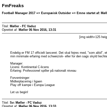
FmFreaks
Football Manager 2017 => Europæisk Outsider => Emne startet af: Møll
Titel:
Møller - FC Vaduz
Oprettet af:
Møller
06 Nov 2016, 13:31
[img width=125 heig
Endelig er FM 17 officielt lanceret. Det skal fejres med, "som altid"
min minimale erfaring med schweizisk- eller for den sags skyld liecht
Manager:
Licens: Kontinental C-licens
Erfaring: Professionel spiller på nationalt niveau
Forventninger:
Midterplacering i ligaen
Play off kampe i Europa League
Let us begin!
Titel:
Sv: Møller - FC Vaduz
Oprettet af:
Møller
06 Nov 2016, 13:33