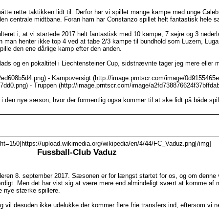
åtte rette taktikken lidt til. Derfor har vi spillet mange kampe med unge Cal
den centrale midtbane. Foran ham har Constanzo spillet helt fantastisk hele 
sulteret i, at vi startede 2017 helt fantastisk med 10 kampe, 7 sejre og 3 neder
 man henter ikke top 4 ved at tabe 2/3 kampe til bundhold som Luzern, Lug
pille den ene dårlige kamp efter den anden.
ds og en pokaltitel i Liechtensteiner Cup, sidstnævnte tager jeg mere eller 
f2ed608b5d4.png) - Kampoversigt (http://image.prntscr.com/image/0d9155465
7dd0.png) - Truppen (http://image.prntscr.com/image/a2fd738876624f37bffd
den nye sæson, hvor der formentlig også kommer til at ske lidt på både spille
ht=150]https://upload.wikimedia.org/wikipedia/en/4/44/FC_Vaduz.png[/img]
Fussball-Club Vaduz
deren 8. september 2017. Sæsonen er for længst startet for os, og om denne 
ihærdigt. Men det har vist sig at være mere end almindeligt svært at komme af 
re nye stærke spillere.
Jeg vil desuden ikke udelukke der kommer flere frie transfers ind, eftersom vi