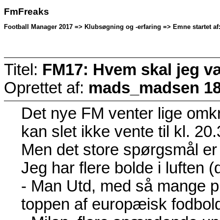
FmFreaks
Football Manager 2017 => Klubsøgning og -erfaring => Emne startet a
Titel:
FM17: Hvem skal jeg v
Oprettet af:
mads_madsen
18
Det nye FM venter lige omkri
kan slet ikke vente til kl. 20.
Men det store spørgsmål er
Jeg har flere bolde i luften
- Man Utd, med så mange pro
toppen af europæisk fodbol