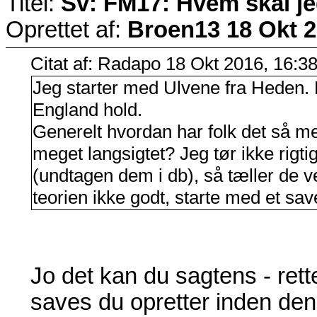
Titel:
Sv: FM17: Hvem skal j
Oprettet af:
Broen13
18 Okt 2
Citat af: Radapo 18 Okt 2016, 16:3
Jeg starter med Ulvene fra Heden. 
England hold.
Generelt hvordan har folk det så m
meget langsigtet? Jeg tør ikke rigti
(undtagen dem i db), så tæller de 
teorien ikke godt, starte med et sa
Jo det kan du sagtens - rette
saves du opretter inden den e