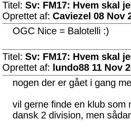
Titel:
Sv: FM17: Hvem skal j
Oprettet af:
Caviezel
08 Nov 
OGC Nice = Balotelli :)
Titel:
Sv: FM17: Hvem skal j
Oprettet af:
lundo88
11 Nov 2
nogen der er gået i gang me
vil gerne finde en klub so
dansk 2 division, men sådan 