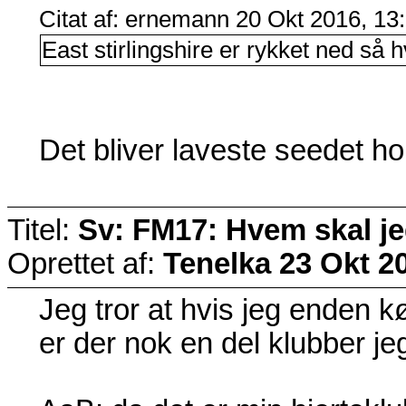
Citat af: ernemann 20 Okt 2016, 13
East stirlingshire er rykket ned s
Det bliver laveste seedet hol
Titel:
Sv: FM17: Hvem skal j
Oprettet af:
Tenelka
23 Okt 2
Jeg tror at hvis jeg enden køb
er der nok en del klubber je