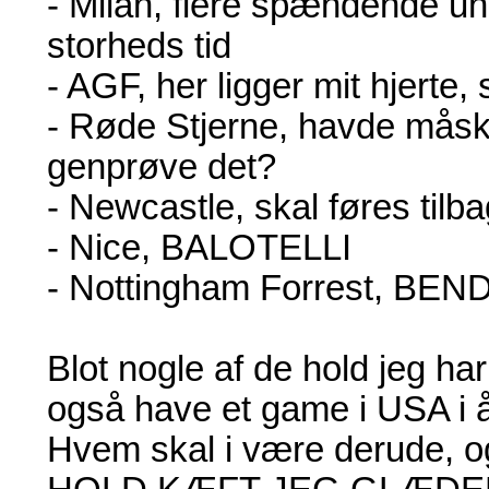
- Milan, flere spændende unge
storheds tid
- AGF, her ligger mit hjerte, 
- Røde Stjerne, havde måske
genprøve det?
- Newcastle, skal føres til
- Nice, BALOTELLI
- Nottingham Forrest, BE
Blot nogle af de hold jeg har
også have et game i USA i år
Hvem skal i være derude, o