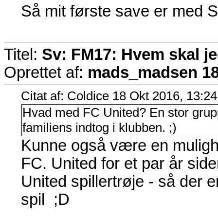
Så mit første save er med S
Titel:
Sv: FM17: Hvem skal j
Oprettet af:
mads_madsen
18
Citat af: Coldice 18 Okt 2016, 13:24
Hvad med FC United? En stor gruppe
familiens indtog i klubben. ;)
Kunne også være en mulighe
FC. United for et par år sid
United spillertrøje - så der e
spil ;D