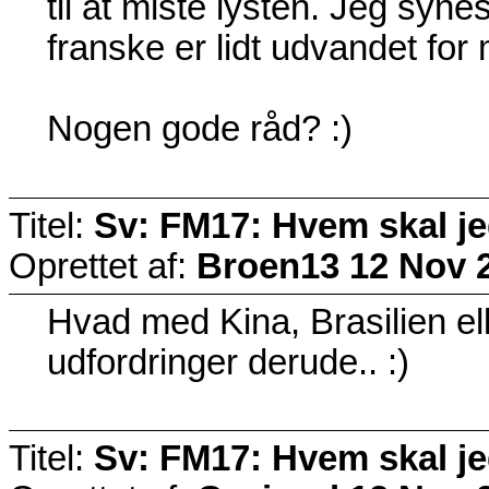
til at miste lysten. Jeg synes
franske er lidt udvandet for
Nogen gode råd? :)
Titel:
Sv: FM17: Hvem skal j
Oprettet af:
Broen13
12 Nov 
Hvad med Kina, Brasilien el
udfordringer derude.. :)
Titel:
Sv: FM17: Hvem skal j