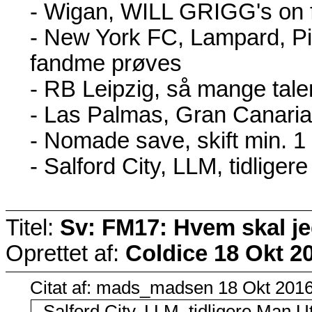
- Wigan, WILL GRIGG's on f
- New York FC, Lampard, Pir
fandme prøves
- RB Leipzig, så mange tale
- Las Palmas, Gran Canar
- Nomade save, skift min. 
- Salford City, LLM, tidlige
Titel:
Sv: FM17: Hvem skal j
Oprettet af:
Coldice
18 Okt 20
Citat af: mads_madsen 18 Okt 2016
- Salford City, LLM, tidligere Man 