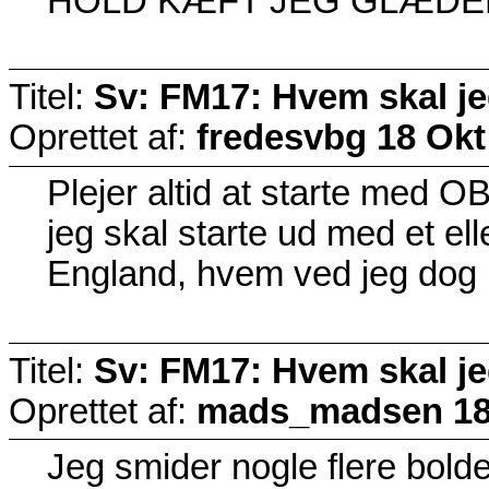
HOLD KÆFT JEG GLÆDER M
Titel:
Sv: FM17: Hvem skal j
Oprettet af:
fredesvbg
18 Okt
Plejer altid at starte med OB
jeg skal starte ud med et e
England, hvem ved jeg dog
Titel:
Sv: FM17: Hvem skal j
Oprettet af:
mads_madsen
18
Jeg smider nogle flere bolde 