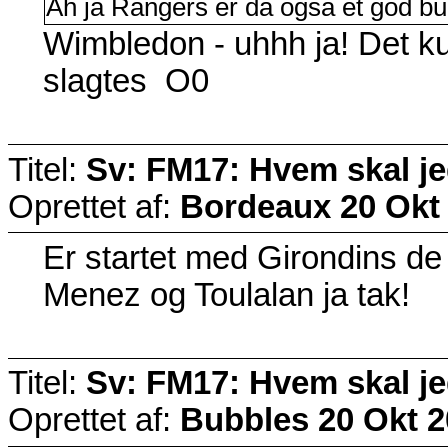
Ah ja Rangers er da også et god 
Wimbledon - uhhh ja! Det k
slagtes O0
Titel:
Sv: FM17: Hvem skal j
Oprettet af:
Bordeaux
20 Okt
Er startet med Girondins d
Menez og Toulalan ja tak!
Titel:
Sv: FM17: Hvem skal j
Oprettet af:
Bubbles
20 Okt 2