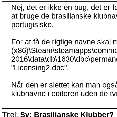
Nej, det er ikke en bug, det er fo
at bruge de brasilianske klubn
portugisiske.
For at få de rigtige navne skal 
(x86)\Steam\steamapps\commo
2016\data\db\1630\dbc\permanen
"Licensing2.dbc".
Når den er slettet kan man ogs
klubnavne i editoren uden de tvi
Titel:
Sv: Brasilianske Klubber?