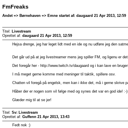
FmFreaks
Andet => Børnehaven => Emne startet af: daugaard 21 Apr 2013, 12:59
Titel:
Livestream
Oprettet af:
daugaard
21 Apr 2013, 12:59
Hejsa drenge, jeg har leget lidt med en ide og nu udføre jeg den satme
Det går ud på at jeg livestreamer mens jeg spiller FM, og ligenu er
Det foregår her - http://www.twitch.tv/daugaard og i kan lave en bruger
I må meget gerne komme med meninger til taktik, spillere osv.
Chatten vil foregå på engelsk, men kan i ikke det, må i gerne skrive 
Håber der er nogen som vil følge med og synes det var en god ide! :-)
Glæder mig til at se jer!
Titel:
Sv: Livestream
Oprettet af:
Guffenn
21 Apr 2013, 13:43
Fedt nok :)