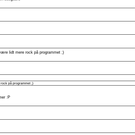
 være lidt mere rock på programmet ;)
e rock på programmet ;)
mer :P