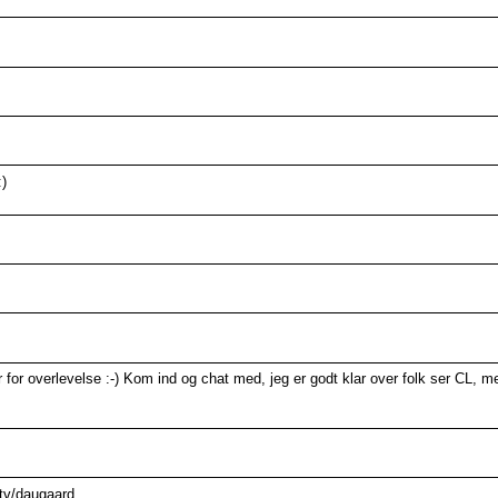
:)
or overlevelse :-) Kom ind og chat med, jeg er godt klar over folk ser CL, me
.tv/daugaard