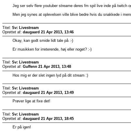
Jeg ser selv flere youtuber streame deres fm spil live inde på twitch o
Men jeg synes at oplevelsen ville blive bedre hvis du snakkede i mens du
Titel:
Sv: Livestream
Oprettet af:
daugaard
21 Apr 2013, 13:46
Okay, kan godt smide lidt tale på :-)
Er musikken for irreterende, høj eller noget? :-)
Titel:
Sv: Livestream
Oprettet af:
Guffenn
21 Apr 2013, 13:48
Hos mig er der slet ingen lyd på dit stream :)
Titel:
Sv: Livestream
Oprettet af:
daugaard
21 Apr 2013, 13:49
Prøver lige at fixe det!
Titel:
Sv: Livestream
Oprettet af:
daugaard
21 Apr 2013, 18:45
Er på igen!