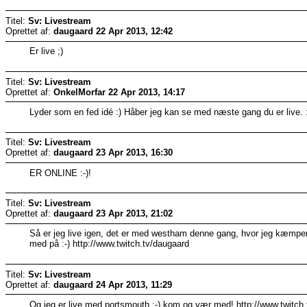
Titel:
Sv: Livestream
Oprettet af:
daugaard
22 Apr 2013, 12:42
Er live ;)
Titel:
Sv: Livestream
Oprettet af:
OnkelMorfar
22 Apr 2013, 14:17
Lyder som en fed idé :) Håber jeg kan se med næste gang du er live. 
Titel:
Sv: Livestream
Oprettet af:
daugaard
23 Apr 2013, 16:30
ER ONLINE :-)!
Titel:
Sv: Livestream
Oprettet af:
daugaard
23 Apr 2013, 21:02
Så er jeg live igen, det er med westham denne gang, hvor jeg kæmper f
med på :-) http://www.twitch.tv/daugaard
Titel:
Sv: Livestream
Oprettet af:
daugaard
24 Apr 2013, 11:29
Og jeg er live med portsmouth :-) kom og vær med! http://www.twitch