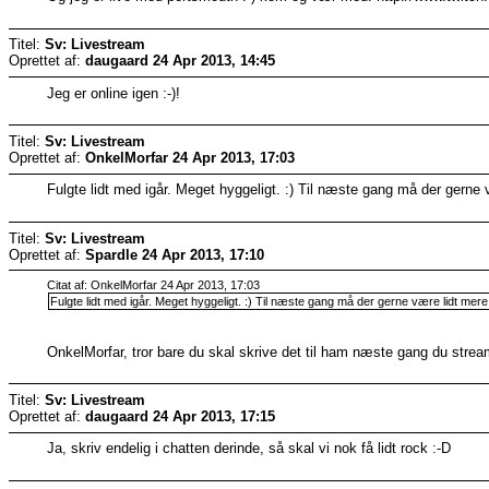
Titel:
Sv: Livestream
Oprettet af:
daugaard
24 Apr 2013, 14:45
Jeg er online igen :-)!
Titel:
Sv: Livestream
Oprettet af:
OnkelMorfar
24 Apr 2013, 17:03
Fulgte lidt med igår. Meget hyggeligt. :) Til næste gang må der gerne
Titel:
Sv: Livestream
Oprettet af:
Spardle
24 Apr 2013, 17:10
Citat af: OnkelMorfar 24 Apr 2013, 17:03
Fulgte lidt med igår. Meget hyggeligt. :) Til næste gang må der gerne være lidt mer
OnkelMorfar, tror bare du skal skrive det til ham næste gang du strea
Titel:
Sv: Livestream
Oprettet af:
daugaard
24 Apr 2013, 17:15
Ja, skriv endelig i chatten derinde, så skal vi nok få lidt rock :-D