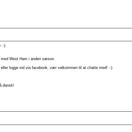
 :-)
 det med West Ham i anden sæson.
 eller logge ind via facebook, vær velkommen til at chatte med! :-)
på dansk!