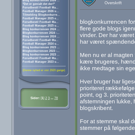
Blog konkurrencen 2026 ...
Overskrift
"Det er genialt det der!"
Forudbestil Football Ma...
Football Manager 2026 u...
Tilmelding Blogkonkurre...
Football Manager 2025 e...
blogkonkurrencen for 
Forudbestil Football Ma...
Football Manager 2025 u...
flere gode blogs igen
Blog konkurrencen 2024 ...
Blogkonkurrencen 2024 -...
vinder. Der har været 
Blog konkurrencen 2024 ...
Forudbestil Football Ma...
har været spændende 
Football Manager 2024 u...
Blog konkurrencen 2023 ...
Blogkonkurrencen 2023 -...
Men nu er al magten t
Blog konkurrencen 2023 ...
Forudbestil Football Ma...
kære brugeres, hænd
Football Manager 2023 u...
ikke medtage sin ege
(Denne nyhed er vist 2920 gange)
Hver bruger har liges
prioriteret rækkefølge.
point, og 3. prioritete
Sider:
[
1
]
2
3
...
78
afstemningen lukke, h
blogskribent.
For at stemme skal d
stemmer på følgend