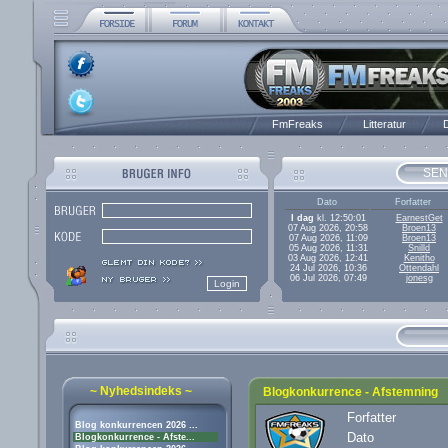
FmFreaks
Litteratur
D
SEN
Dato
Forfatter
I dag
kl. 12:50:01
EarnestGet
07 Aug 2026, 20:58
Broen13
07 Aug 2026, 11:09
Broen13
05 Aug 2026, 11:31
Snilld
03 Aug 2026, 12:41
Kenitho
24 Jul 2026, 10:36
Ottendahl
06 Jul 2026, 07:49
jonesg
~ Nyhedsindeks ~
Blogkonkurrence - Afstemning
Forfatter
Blog konkurrencen 2026 ...
Dato
Blogkonkurrence - Afste...