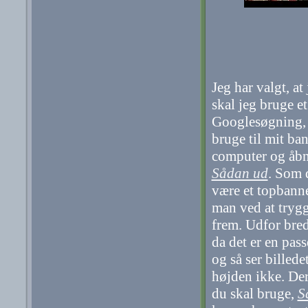
Jeg har valgt, at
skal jeg bruge et
Googlesøgning, 
bruge til mit ban
computer og åbne
Sådan ud
. Som d
være et topbanner
man ved at tryg
frem. Udfor bredd
da det er en pas
og så ser billede
højden ikke. De
du skal bruge,
S