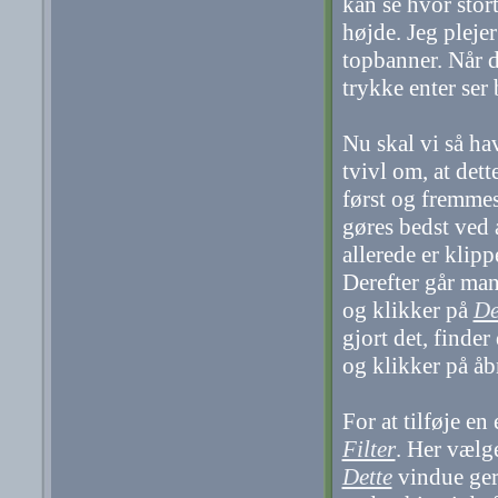
kan se hvor stort
højde. Jeg plejer
topbanner. Når d
trykke enter ser 
Nu skal vi så ha
tvivl om, at dett
først og fremmes
gøres bedst ved 
allerede er klip
Derefter går ma
og klikker på
De
gjort det, finder
og klikker på åb
For at tilføje e
Filter
. Her vælg
Dette
vindue ger