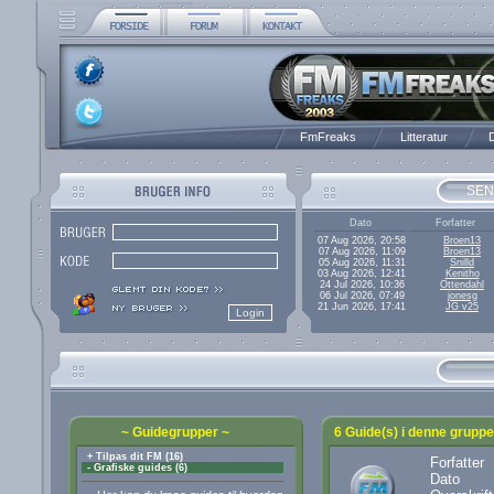
FmFreaks
Litteratur
D
SEN
Dato
Forfatter
07 Aug 2026, 20:58
Broen13
07 Aug 2026, 11:09
Broen13
05 Aug 2026, 11:31
Snilld
03 Aug 2026, 12:41
Kenitho
24 Jul 2026, 10:36
Ottendahl
06 Jul 2026, 07:49
jonesg
21 Jun 2026, 17:41
JG v25
~ Guidegrupper ~
6 Guide(s) i denne gruppe -
+ Tilpas dit FM (16)
Forfatter
- Grafiske guides (6)
Dato