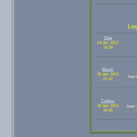
Lo
Dida
24 dec 2012
14:28
Risom
16 dec 2012
Dog sy
21:42
Coldice
16 dec 2012
Super a
18:45