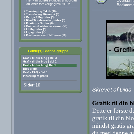
Overskrift
Her kan du læse guides til hvordan
du laver forskelligt grafik til FM.
Bedømme
+ Træning og Taktik (10)
+ Transfer og Økonomi (6)
+ Øvrige FM-guides (9)
+ Ikke-FM relaterede guides (6)
+ Positions Guides (8)
+ Guides til ældre versioner (54)
+ LLM-guides (3)
+ Ligaguides (7)
+ Problemer med FM/Steam (10)
Guide(s) i denne gruppe
Grafik til din blog | Del 3
Grafik til din blog | del 2
Grafik til din blog| Del 1
Bloggrafik
Grafik FAQ - Del 1
Placering af grafik
Sider:
[
1
]
Skrevet af Dida
Grafik til din b
Dette er første 
grafik til din b
mindst gratis gra
du med denne gu