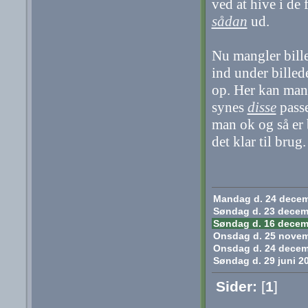
ved at hive i de f
sådan
ud.
Nu mangler bill
ind under billed
op. Her kan man 
synes
disse
passe
man ok og så er 
det klar til brug.
Mandag d. 24 decembe
Søndag d. 23 decembe
Søndag d. 16 decembe
Onsdag d. 25 novem
Onsdag d. 24 decemb
Søndag d. 29 juni 20
Sider:
[
1
]